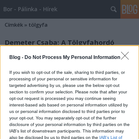
Bor - Pálinka - Hírek
Címkék
»
tölgyfa
Demeter Csaba: A Tölgyfahordó
csodás története...
Blog -
Do Not Process My Personal Information
Wine T. Ester
•
2007. december 05.
0
If you wish to opt-out of the sale, sharing to third parties, or
Gönci, Szerednyei, Transport A Tölgyfahordó csodás
processing of your personal or sensitive information for
története... Bár igaz, hogy az elfogyasztott
targeted advertising by us, please use the below opt-out
borainknak csak a fele készült fahordóban, de azért
section to confirm your selection. Please note that after your
minden borfogyasztó számára fontos a
opt-out request is processed you may continue seeing
tölgyfahordó készítési módjának ismerete. Ahhoz,
interest-based ads based on personal information utilized by
hogy igazán…
us or personal information disclosed to third parties prior to
your opt-out. You may separately opt-out of the further
Magyar fahordók - 2007.07.12.
disclosure of your personal information by third parties on the
IAB’s list of downstream participants. This information may
Wine T. Ester
•
2007. július 12.
0
also be disclosed by us to third parties on the
IAB’s List of