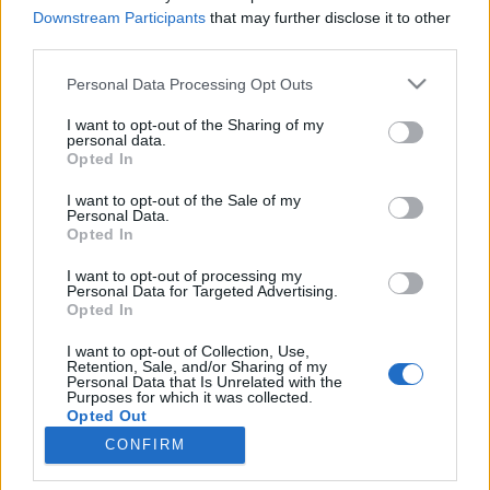
Downstream Participants
that may further disclose it to other
Magyar hordók az amerikai
third parties.
féltekénbormarketing.hu, Az Egyesült Államok után
Please note that this website/app uses one or more Google
Personal Data Processing Opt Outs
Chilében is egyre több borászatban használják a
services and may gather and store information including but
magyar fából készült hordókat, amelyek ott vannak
not limited to your visit or usage behaviour. You may click to
I want to opt-out of the Sharing of my
Kanadában, Mexikóban és Argentínában is.A chilei
personal data.
grant or deny consent to Google and its third-party tags to
borászatok látogatása során örömmel hallja az…
Opted In
use your data for below specified purposes in below Google
consent section.
I want to opt-out of the Sale of my
"Szüret előtt" +int :-) 2007.06.22.
Personal Data.
Opted In
Wine T. Ester
•
2007. június 22.
0
I want to opt-out of processing my
Personal Data for Targeted Advertising.
Kedves Barátunk! A jövő heti "Szüret előtt"
Opted In
előadássorozatra, aki még nem tette meg, hétfő
I want to opt-out of Collection, Use,
délutánig leadhatja jelentkezését. (A határidőt az
Retention, Sale, and/or Sharing of my
ebédek megrendelése miatt kérjük betartani.) Az
Personal Data that Is Unrelated with the
Purposes for which it was collected.
esemény a Bor és Piac Magazin és az IFDT Kft.…
Opted Out
CONFIRM
Google consents