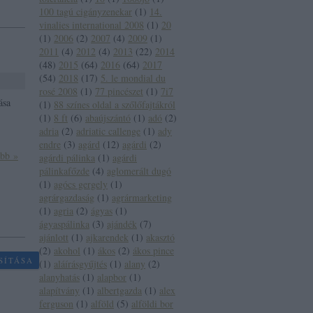
100 tagú cigányzenekar
(
1
)
14.
vinalies international 2008
(
1
)
20
(
1
)
2006
(
2
)
2007
(
4
)
2009
(
1
)
2011
(
4
)
2012
(
4
)
2013
(
22
)
2014
(
48
)
2015
(
64
)
2016
(
64
)
2017
(
54
)
2018
(
17
)
5. le mondial du
rosé 2008
(
1
)
77 pincészet
(
1
)
7i7
ása
(
1
)
88 színes oldal a szőlőfajtákról
(
1
)
8 ft
(
6
)
abaújszántó
(
1
)
adó
(
2
)
adria
(
2
)
adriatic callenge
(
1
)
ady
endre
(
3
)
agárd
(
12
)
agárdi
(
2
)
ább »
agárdi pálinka
(
1
)
agárdi
pálinkafőzde
(
4
)
aglomerált dugó
(
1
)
agócs gergely
(
1
)
agrárgazdaság
(
1
)
agrármarketing
(
1
)
agria
(
2
)
ágyas
(
1
)
ágyaspálinka
(
3
)
ajándék
(
7
)
ajánlott
(
1
)
ajkarendek
(
1
)
akasztó
(
2
)
akohol
(
1
)
ákos
(
2
)
ákos pince
SÍTÁSA
(
1
)
aláírásgyűjtés
(
1
)
alany
(
2
)
alanyhatás
(
1
)
alapbor
(
1
)
alapítvány
(
1
)
albertgazda
(
1
)
alex
ferguson
(
1
)
alföld
(
5
)
alföldi bor