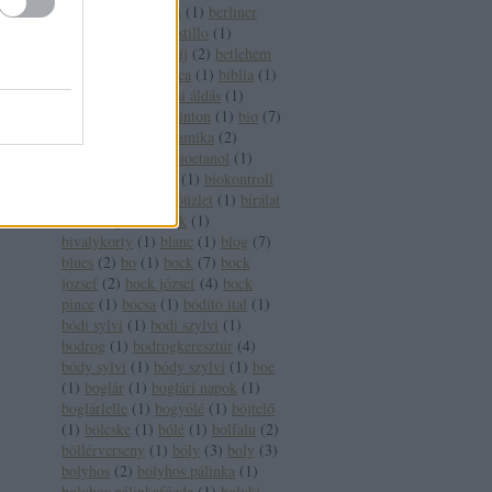
pincészet
(
1
)
berlin
(
1
)
berliner
wein trophy
(
1
)
bestillo
(
1
)
betegség
(
2
)
betétdíj
(
2
)
betlehem
(
1
)
betörő
(
1
)
bianca
(
1
)
biblia
(
1
)
bíboros
(
2
)
bíborosi áldás
(
1
)
bikavér
(
17
)
bill clinton
(
1
)
bio
(
7
)
biobor
(
13
)
biodinamika
(
2
)
biodinamikus
(
2
)
bioetanol
(
1
)
bioétel
(
1
)
biofach
(
1
)
biokontroll
(
1
)
bioszőlő
(
1
)
bióüzlet
(
1
)
bírálat
(
1
)
bírság
(
2
)
birtok
(
1
)
bivalykorty
(
1
)
blanc
(
1
)
blog
(
7
)
blues
(
2
)
bo
(
1
)
bock
(
7
)
bock
jozsef
(
2
)
bock józsef
(
4
)
bock
pince
(
1
)
bócsa
(
1
)
bódító ital
(
1
)
bódi sylvi
(
1
)
bodi szylvi
(
1
)
bodrog
(
1
)
bodrogkeresztúr
(
4
)
bódy sylvi
(
1
)
bódy szylvi
(
1
)
boe
(
1
)
boglár
(
1
)
boglári napok
(
1
)
boglárlelle
(
1
)
bogyólé
(
1
)
böjtelő
(
1
)
bölcske
(
1
)
bólé
(
1
)
bolfalu
(
2
)
böllérverseny
(
1
)
bóly
(
3
)
boly
(
3
)
bolyhos
(
2
)
bolyhos pálinka
(
1
)
bolyhos pálinkafőzde
(
1
)
bolyki