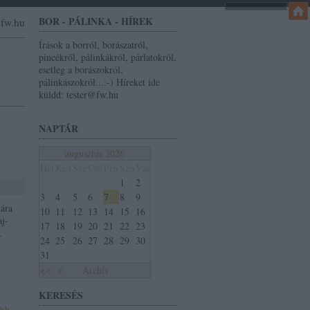
BOR - PÁLINKA - HÍREK
r@fw.hu
Írások a borról, borászatról,
pincékről, pálinkákról, párlatokról,
esetleg a borászokról,
pálinkászokról...:-) Híreket ide
küldd: tester@fw.hu
NAPTÁR
augusztus 2026
Hét
Ked
Sze
Csü
Pén
Szo
Vas
1
2
3
4
5
6
7
8
9
mára
10
11
12
13
14
15
16
aj-
17
18
19
20
21
22
23
.
24
25
26
27
28
29
30
31
<<
<
Archív
KERESÉS
ább »