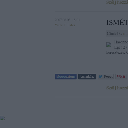
Szólj hozzá
2007.06.03. 18:01
ISMÉTL
Wine T. Ester
Címkék:
ma
Hasonnev
Eger 2 
keresztezés, 
Szólj hozzá