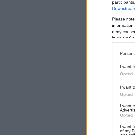
participants
Downstream 
Please note
information 
deny consent
in below Go
Persona
I want t
Opted 
I want t
Opted 
I want 
Advertis
Opted 
I want t
of my P
was col