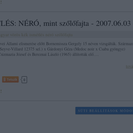
!
ÉS: NÉRÓ, mint szőlőfajta - 2007.06.03
gyar
vörös
kék
ismétlés
néró
szőlőfajta
ei Állami elismerése előtt Bornemissza Gergely 15 néven vizsgálták. Származ
(Seyve-Villard 12375 sel.) x Gárdonyi Géza (Medoc noir x Csaba gyöngye)
Csizmazia József és Bereznai László (1965) állították elő.…
tov
Tetszik
0
!
SÜTI BEÁLLÍTÁSOK MÓDO