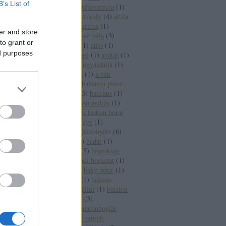
B’s List of
aszúesszencia
(
2
)
aszúeszencia
(
1
)
aszútörköly
(
1
)
áts károly
(
4
)
attila
(
2
)
auchan
(
1
)
augusztus
(
1
)
er and store
augusztus 20
(
1
)
ausztrália
(
3
)
to grant or
ausztria
(
15
)
auto
(
1
)
autó
(
1
)
ed purposes
autoverseny
(
1
)
avasi
(
1
)
avatás
(
1
)
axiál
(
1
)
az év borfogyasztója
(
1
)
az új
(
1
)
a hét bora
(
1
)
a vén
gulyás
(
1
)
báb
(
1
)
babarczi pince
(
1
)
babits mihály
(
3
)
bacchus
(
1
)
bächer iván
(
1
)
bacsó andrás
(
1
)
bács kiskun
(
2
)
bács kiskun borai
(
1
)
bács kiskun megye
(
1
)
badacsony
(
27
)
badacsonyörs
(
6
)
badacsonytomaj
(
2
)
badár
(
1
)
badcsony
(
1
)
baja
(
5
)
bajnokság
(
1
)
bajor
(
1
)
bakondi borászat
(
1
)
bakonyi károly
(
1
)
baky péter
(
1
)
bál
(
1
)
balassabor
(
1
)
balassa
istván
(
1
)
balassi bálint
(
1
)
balaton
(
65
)
balatonalmádi
(
3
)
balatonbogár
(
1
)
balatonboglár
(
12
)
balatonboglári szüreti