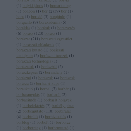
(
1
)
bolyki jános
(
1
)
bomarketing
(
1
)
bonbon
(
1
)
bor
(
2739
)
bór
(
1
)
bora
(
1
)
boradó
(
3
)
borajánlo
(
1
)
borajánló
(
9
)
borakadémia
(
5
)
boráldás
(
1
)
borárak
(
1
)
borárverés
(
6
)
borász
(
120
)
borasz
(
1
)
borászat
(
211
)
borászati egyesület
(
1
)
borászati előadások
(
1
)
borászati kutató
(
1
)
borászati
tanfolyam
(
2
)
borászati tanszék
(
1
)
borászati technológia
(
1
)
borászatok
(
1
)
borászbál
(
2
)
borászképzés
(
2
)
borászlány
(
1
)
borásznő
(
1
)
borászok
(
4
)
borászok
borásza
(
5
)
borász sí kupa
(
1
)
boraukció
(
1
)
borbál
(
7
)
borbár
(
1
)
borbarangolás
(
1
)
borbarát
(
2
)
borbarátnők
(
1
)
borbarát hölgyek
(
1
)
borbefektetés
(
7
)
borbély pince
(
2
)
borbemutató
(
110
)
borbírálat
(
4
)
borbíráló
(
1
)
borbiztosítás
(
1
)
borblog
(
1
)
borbolt
(
1
)
borbörze
(
1
)
borbotrány
(
1
)
borbrmutató
(
1
)