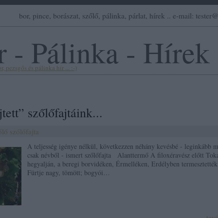
bor, pince, borászat, szőlő, pálinka, párlat, hírek .. e-mail: teste
 - Pálinka - Hírek
, pezsgős és pálinka hír ... :-)
jtett” szőlőfajtáink...
őlő
szőlőfajta
A teljesség igénye nélkül, következzen néhány kevésbé - leginkább 
csak névből - ismert szőlőfajta Alanttermő A filoxéravész előtt Tok
hegyalján, a beregi borvidéken, Érmelléken, Erdélyben termesztették
Fürtje nagy, tömött; bogyói…
tov