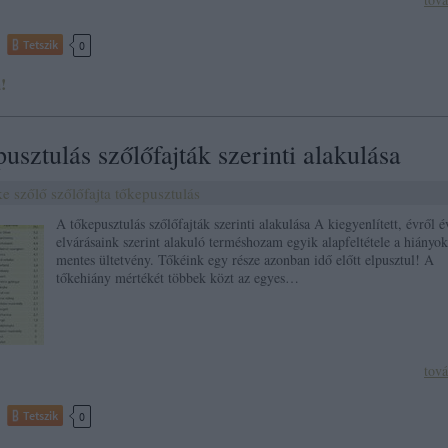
Tetszik
0
!
usztulás szőlőfajták szerinti alakulása
ke
szőlő
szőlőfajta
tőkepusztulás
A tőkepusztulás szőlőfajták szerinti alakulása A kiegyenlített, évről é
elvárásaink szerint alakuló terméshozam egyik alapfeltétele a hiányok
mentes ültetvény. Tőkéink egy része azonban idő előtt elpusztul! A
tőkehiány mértékét többek közt az egyes…
tov
Tetszik
0