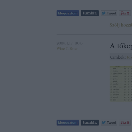
Szólj hozzá
2008.01.17. 19:43
A tőkep
Wine T. Ester
Címkék:
tő