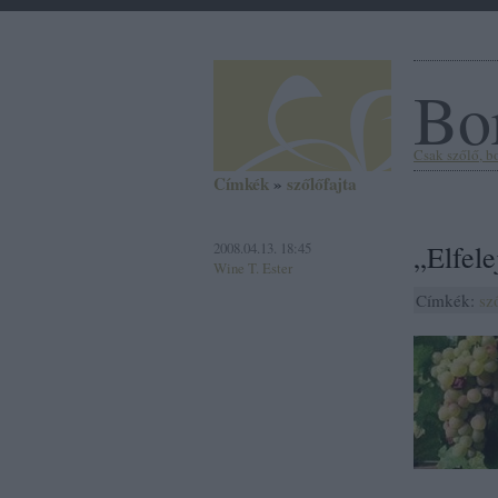
Bor
Csak szőlő, bor
Címkék
»
szőlőfajta
2008.04.13. 18:45
„Elfele
Wine T. Ester
Címkék:
sz