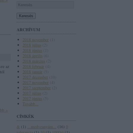
ARCHÍVUM
2018 november
(
1
)
2018 július
(
2
)
2018 június
(
1
)
2018 április
(
6
)
2018 március
(
2
)
vre az
2018 február
(
4
)
tól
2018 január
(
5
)
2017 december
(
10
)
2017 november
(
4
)
2017 szeptember
(
2
)
2017 július
(
2
)
2017 június
(
5
)
Tovább
...
ább »
CÍMKÉK
&
(
1
)
...medveanyám...
(
16
)
0
tolerancia
(
1
)
10
(
1
)
1000jó
(
1
)