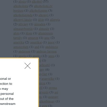
(
1
)
alisca
(
1
)
alkohol
(
57
)
alkoholista
(
5
)
alkoholista év
borásza
(
1
)
alkoholizmus
(
3
)
alkoholszonda
(
1
)
alkonyi
(
1
)
alkonyi lászlo
(
1
)
állás
(
1
)
allergia
(
2
)
állvány
(
1
)
almaden
(
1
)
almasavbontás
(
1
)
almasör
(
1
)
alois
(
1
)
álom
(
1
)
alumínium
tartály
(
1
)
amazon
(
1
)
amc
(
2
)
amerika
(
2
)
amerikai
(
1
)
ámor
(
1
)
amszerdam
(
1
)
and
(
1
)
andalúzia
(
1
)
anderson
(
1
)
andreas larsson
(
1
)
angila
(
1
)
anglia
(
12
)
anna
(
1
)
anna bál
(
1
)
antinori
(
1
)
antioxidáns
(
3
)
anyaélesztő
(
1
)
apát
(
1
)
apeh
(
1
)
arany
(
6
)
aranycsapat
(
4
)
aranyfürt
(
1
)
aranyháromszög
(
1
)
aranytőke
(
1
)
sonal or
arany jános
(
3
)
arcszesz
(
1
)
ection to
árfolyam
(
1
)
árkartell
(
1
)
aroma
ou may
(
2
)
árvai jános
(
1
)
árverés
(
3
)
asi
 personal
(
1
)
assisi szent ferenc
(
1
)
asszony
out of the
(
1
)
ásványvíz
(
5
)
aszkorbinsav
(
1
)
 downstream
asztala
(
1
)
aszú
(
28
)
aszu
(
3
)