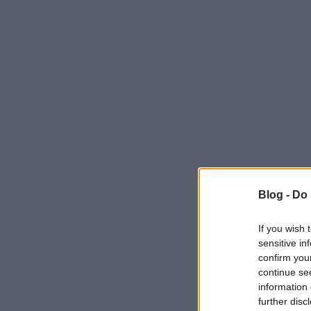
Blog -
Do 
If you wish 
sensitive in
confirm you
continue se
information 
further disc