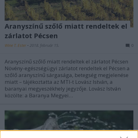
Aranyszínű szőlő miatt rendeltek el
zárlatot Pécsen
Wine T. Ester
•
2018. február 15.
0
Aranyszínű szőlő miatt rendeltek el zárlatot Pécsen
Növény-egészségügyi zárlatot rendeltek el Pécsen a
szőlő aranyszínű sárgasága, betegség megjelenése
miatt – tájékoztatta az MTI-t Lovász István, a
baranyai megyeszékhely jegyzője. Lovász István
közölte: a Baranya Megyei…