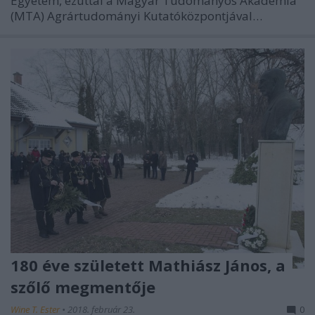
Egyetem, ezúttal a Magyar Tudományos Akadémia
(MTA) Agrártudományi Kutatóközpontjával…
180 éve született Mathiász János, a
szőlő megmentője
Wine T. Ester
•
2018. február 23.
0