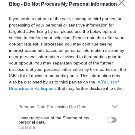
Blog -
Do Not Process My Personal Information
If you wish to opt-out of the sale, sharing to third parties, or
processing of your personal or sensitive information for
targeted advertising by us, please use the below opt-out
section to confirm your selection. Please note that after your
opt-out request is processed you may continue seeing
interest-based ads based on personal information utilized by
us or personal information disclosed to third parties prior to
Borszőlőültetvény telepítés
your opt-out. You may separately opt-out of the further
disclosure of your personal information by third parties on the
támogatása 2018-2020
IAB’s list of downstream participants. This information may
also be disclosed by us to third parties on the
IAB’s List of
Wine T. Ester
•
2018. január 17.
0
Downstream Participants
that may further disclose it to other
third parties.
Borszőlőültetvény telepítés támogatása Jelen
Please note that this website/app uses one or more Google
felhívás célja kertészeti ágazat versenyképességének
Personal Data Processing Opt Outs
services and may gather and store information including but
fokozására, új borszőlőültetvények telepítésének
not limited to your visit or usage behaviour. You may click to
I want to opt-out of the Sharing of my
támogatásával. Az Európai Unió 2016. január 1-jén
personal data.
grant or deny consent to Google and its third-party tags to
új szőlőtelepítési engedélyezési szabályozást
Opted In
use your data for below specified purposes in below Google
vezetett be, amely már korlátozott mértékben…