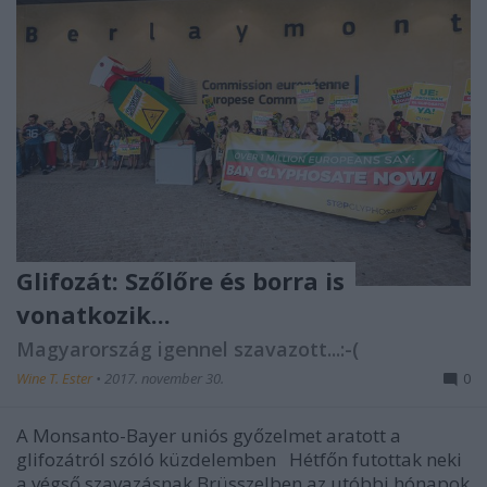
Glifozát: Szőlőre és borra is
vonatkozik...
Magyarország igennel szavazott...:-(
Wine T. Ester
•
2017. november 30.
0
A Monsanto-Bayer uniós győzelmet aratott a
glifozátról szóló küzdelemben Hétfőn futottak neki
a végső szavazásnak Brüsszelben az utóbbi hónapok