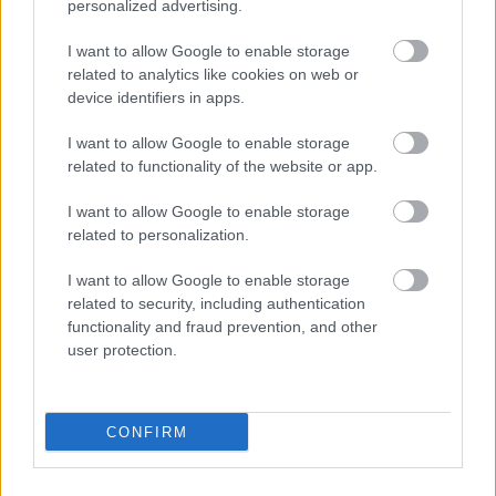
szőlőfeldolgozáskor és a borkészítéskor keletkező
personalized advertising.
melléktermékek kivonásáról és támogatásos
I want to allow Google to enable storage
lepárlásáról szóló miniszteri rendelet. Egyebek
related to analytics like cookies on web or
mellett ezentúl termelési naplót kell vezetniük a
device identifiers in apps.
borkészítőknek. Bekerült a „termelési napló”…
I want to allow Google to enable storage
related to functionality of the website or app.
I want to allow Google to enable storage
related to personalization.
I want to allow Google to enable storage
related to security, including authentication
functionality and fraud prevention, and other
user protection.
CONFIRM