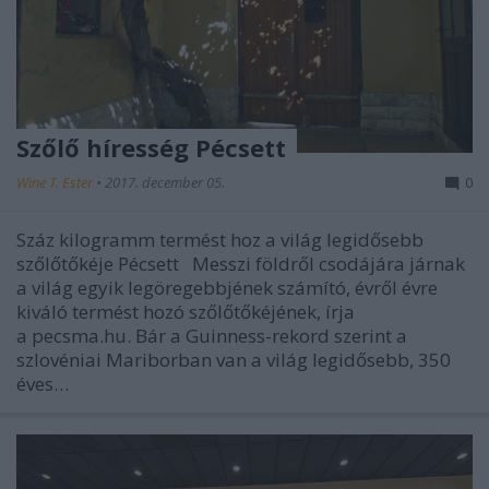
Szőlő híresség Pécsett
Wine T. Ester
•
2017. december 05.
0
Száz kilogramm termést hoz a világ legidősebb
szőlőtőkéje Pécsett Messzi földről csodájára járnak
a világ egyik legöregebbjének számító, évről évre
kiváló termést hozó szőlőtőkéjének, írja
a pecsma.hu. Bár a Guinness-rekord szerint a
szlovéniai Mariborban van a világ legidősebb, 350
éves…