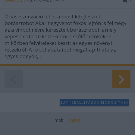
Wine T. Ester
•
2017. szeptember 11.
0
Óriási szenzáció lehet a most kifejlesztett
borászrobot Akár negyvenöt fokos lejtőn is felmegy
az a vinbot névre keresztelt borászrobot, amely
képes önállóan közlekedni a szőlőbirtokokon,
miközben felvételeket készít az egyes növényi
részekről. A robot adataiból megállapítható az
egyes bogyók,…
SÜTI BEÁLLÍTÁSOK MÓDOSÍTÁSA
mobil
|
teljes