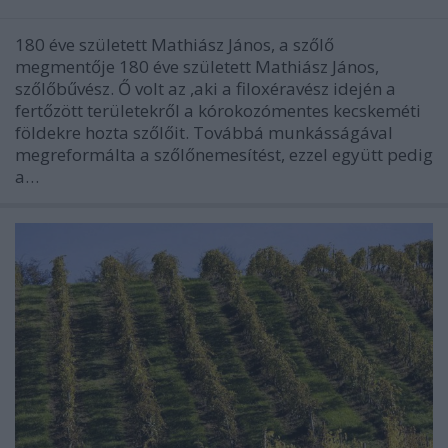
180 éve született Mathiász János, a szőlő
megmentője 180 éve született Mathiász János,
szőlőbűvész. Ő volt az ,aki a filoxéravész idején a
fertőzött területekről a kórokozómentes kecskeméti
földekre hozta szőlőit. Továbbá munkásságával
megreformálta a szőlőnemesítést, ezzel együtt pedig
a…