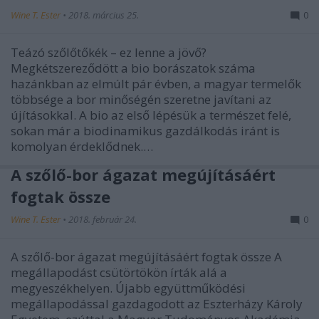
Wine T. Ester
•
2018. március 25.
0
Teázó szőlőtőkék – ez lenne a jövő?
Megkétszereződött a bio borászatok száma
hazánkban az elmúlt pár évben, a magyar termelők
többsége a bor minőségén szeretne javítani az
újításokkal. A bio az első lépésük a természet felé,
sokan már a biodinamikus gazdálkodás iránt is
komolyan érdeklődnek.…
A szőlő-bor ágazat megújításáért
fogtak össze
Wine T. Ester
•
2018. február 24.
0
A szőlő-bor ágazat megújításáért fogtak össze A
megállapodást csütörtökön írták alá a
megyeszékhelyen. Újabb együttműködési
megállapodással gazdagodott az Eszterházy Károly