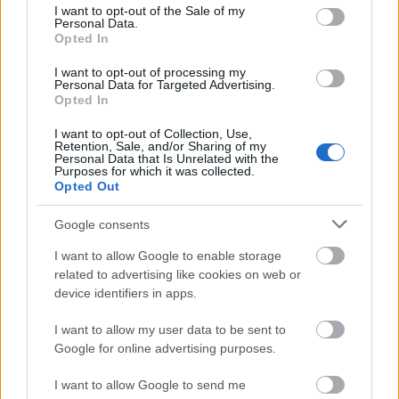
consent section.
I want to opt-out of the Sale of my
Personal Data.
Opted In
I want to opt-out of processing my
Personal Data for Targeted Advertising.
Opted In
I want to opt-out of Collection, Use,
Retention, Sale, and/or Sharing of my
Personal Data that Is Unrelated with the
Purposes for which it was collected.
Opted Out
Google consents
I want to allow Google to enable storage
related to advertising like cookies on web or
device identifiers in apps.
Naplót kell vezetniük a borászoknak
I want to allow my user data to be sent to
Wine T. Ester
•
2018. január 11.
0
Google for online advertising purposes.
Naplót kell vezetniük a borászoknak Módosult a
I want to allow Google to send me