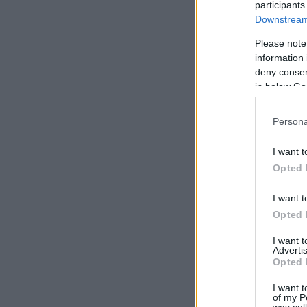
participants
Downstream 
Please note
information 
deny consent
in below Go
Persona
I want t
Opted 
I want t
Opted 
I want 
Advertis
Opted 
I want t
of my P
was col