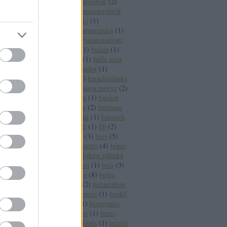
fesztivál
(
1
)
balatonföldvár
(
2
)
balatonfüred
(
16
)
balatongyörök
(
4
)
balatoni borrégió
(
1
)
balatonlelle
(
3
)
balatonrendes
(
1
)
balatonszepezd
(
2
)
balatonudvari
(
1
)
balaton sound
(
1
)
balázs
(
1
)
balázsolás
(
1
)
balf
(
1
)
balla géza
(
2
)
balogh szabó sándor
(
1
)
banderas
(
1
)
bár
(
1
)
barackpálinka
(
1
)
baranya
(
5
)
baranya megye
(
2
)
baranya megye bora
(
1
)
bardon
pincészet
(
1
)
bárdos
(
2
)
barrique
(
2
)
basf
(
1
)
bátaapáti
(
1
)
bátaszék
(
1
)
bauxit
(
2
)
bazalt
(
1
)
bb
(
2
)
bbor
(
1
)
beaujolais
(
3
)
bécs
(
5
)
becsvölgy
(
1
)
befektetés
(
4
)
békés
(
7
)
békéscsaba
(
9
)
békési pálinka
(
4
)
békési pálinka zrt
(
1
)
béla
(
3
)
béldaganat
(
1
)
belga
(
8
)
belga
boros
(
1
)
belgium
(
2
)
beltartalom
(
1
)
bemutató
(
1
)
bencés
(
1
)
benkő
dániel
(
2
)
benzin
(
1
)
beregszász
(
3
)
béres
(
3
)
béres rt
(
1
)
béres
szőlőbirtok
(
1
)
bérfőzés
(
1
)
berger