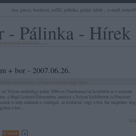
bor, pince, borászat, szőlő, pálinka, párlat, hírek .. e-mail: teste
 - Pálinka - Hírek
, pezsgős és pálinka hír ... :-)
om + bor - 2007.06.26.
odalom
chardonnay
vylyan
bor
parti
nagy
lajos
i est Vylyan módraEgy pohár 2006-os Chardonnayval kezdődött az a nyáreste
en, a Majd Leonárd Étteremben, amelyet a Vylyan Szőlőbirtok és Pincészet
keztek is szép számmal a vendégek, az irodalom, vagy a bor, bár meglehet, hog
egyben a bor…
tov
Tetszik
0