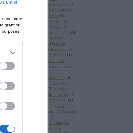
B’s List of
aszúesszencia
(
2
)
aszúeszencia
(
1
)
aszútörköly
(
1
)
áts károly
(
4
)
attila
(
2
)
auchan
(
1
)
augusztus
(
1
)
er and store
augusztus 20
(
1
)
ausztrália
(
3
)
to grant or
ausztria
(
15
)
auto
(
1
)
autó
(
1
)
ed purposes
autoverseny
(
1
)
avasi
(
1
)
avatás
(
1
)
axiál
(
1
)
az év borfogyasztója
(
1
)
az új
(
1
)
a hét bora
(
1
)
a vén
gulyás
(
1
)
báb
(
1
)
babarczi pince
(
1
)
babits mihály
(
3
)
bacchus
(
1
)
bächer iván
(
1
)
bacsó andrás
(
1
)
bács kiskun
(
2
)
bács kiskun borai
(
1
)
bács kiskun megye
(
1
)
badacsony
(
27
)
badacsonyörs
(
6
)
badacsonytomaj
(
2
)
badár
(
1
)
badcsony
(
1
)
baja
(
5
)
bajnokság
(
1
)
bajor
(
1
)
bakondi borászat
(
1
)
bakonyi károly
(
1
)
baky péter
(
1
)
bál
(
1
)
balassabor
(
1
)
balassa
istván
(
1
)
balassi bálint
(
1
)
balaton
(
65
)
balatonalmádi
(
3
)
balatonbogár
(
1
)
balatonboglár
(
12
)
balatonboglári szüreti