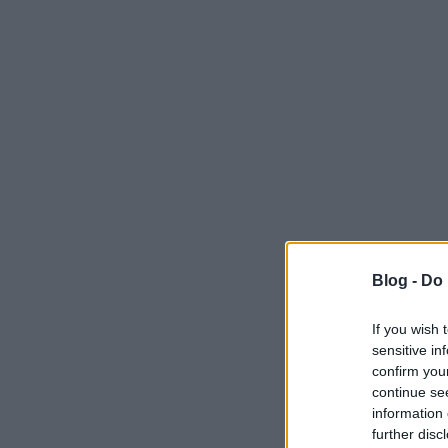
Blog -
Do 
If you wish 
sensitive in
confirm you
continue se
information 
further disc