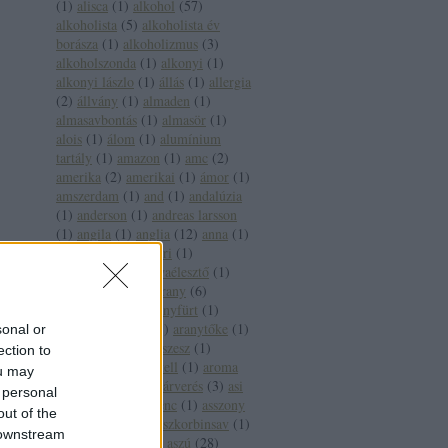
(
1
)
alisca
(
1
)
alkohol
(
57
)
alkoholista
(
5
)
alkoholista év
borásza
(
1
)
alkoholizmus
(
3
)
alkoholszonda
(
1
)
alkonyi
(
1
)
alkonyi lászlo
(
1
)
állás
(
1
)
allergia
(
2
)
állvány
(
1
)
almaden
(
1
)
almasavbontás
(
1
)
almasör
(
1
)
alois
(
1
)
álom
(
1
)
alumínium
tartály
(
1
)
amazon
(
1
)
amc
(
2
)
amerika
(
2
)
amerikai
(
1
)
ámor
(
1
)
amszerdam
(
1
)
and
(
1
)
andalúzia
(
1
)
anderson
(
1
)
andreas larsson
(
1
)
angila
(
1
)
anglia
(
12
)
anna
(
1
)
anna bál
(
1
)
antinori
(
1
)
antioxidáns
(
3
)
anyaélesztő
(
1
)
apát
(
1
)
apeh
(
1
)
arany
(
6
)
aranycsapat
(
4
)
aranyfürt
(
1
)
aranyháromszög
(
1
)
aranytőke
(
1
)
sonal or
arany jános
(
3
)
arcszesz
(
1
)
ection to
árfolyam
(
1
)
árkartell
(
1
)
aroma
ou may
(
2
)
árvai jános
(
1
)
árverés
(
3
)
asi
 personal
(
1
)
assisi szent ferenc
(
1
)
asszony
out of the
(
1
)
ásványvíz
(
5
)
aszkorbinsav
(
1
)
 downstream
asztala
(
1
)
aszu
(
3
)
aszú
(
28
)