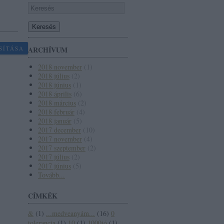
SÍTÁSA
ARCHÍVUM
2018 november
(
1
)
2018 július
(
2
)
2018 június
(
1
)
2018 április
(
6
)
2018 március
(
2
)
2018 február
(
4
)
2018 január
(
5
)
2017 december
(
10
)
2017 november
(
4
)
2017 szeptember
(
2
)
2017 július
(
2
)
2017 június
(
5
)
Tovább
...
CÍMKÉK
&
(
1
)
...medveanyám...
(
16
)
0
tolerancia
(
1
)
10
(
1
)
1000jó
(
1
)