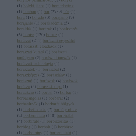
(
1
)
bolyki jános
(
1
)
bomarketing
(
1
)
bonbon
(
1
)
bor
(
2739
)
bór
(
1
)
bora
(
1
)
boradó
(
3
)
borajánló
(
9
)
borajánlo
(
1
)
borakadémia
(
5
)
boráldás
(
1
)
borárak
(
1
)
borárverés
(
6
)
borász
(
120
)
borasz
(
1
)
borászat
(
211
)
borászati egyesület
(
1
)
borászati előadások
(
1
)
borászati kutató
(
1
)
borászati
tanfolyam
(
2
)
borászati tanszék
(
1
)
borászati technológia
(
1
)
borászatok
(
1
)
borászbál
(
2
)
borászképzés
(
2
)
borászlány
(
1
)
borásznő
(
1
)
borászok
(
4
)
borászok
borásza
(
5
)
borász sí kupa
(
1
)
boraukció
(
1
)
borbál
(
7
)
borbár
(
1
)
borbarangolás
(
1
)
borbarát
(
2
)
borbarátnők
(
1
)
borbarát hölgyek
(
1
)
borbefektetés
(
7
)
borbély pince
(
2
)
borbemutató
(
110
)
borbírálat
(
4
)
borbíráló
(
1
)
borbiztosítás
(
1
)
borblog
(
1
)
borbolt
(
1
)
borbörze
(
1
)
borbotrány
(
1
)
borbrmutató
(
1
)