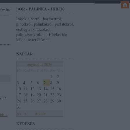
BOR - PÁLINKA - HÍREK
r@fw.hu
Írások a borról, borászatról,
pincékről, pálinkákról, párlatokról,
esetleg a borászokról,
pálinkászokról...:-) Híreket ide
küldd: tester@fw.hu
NAPTÁR
augusztus 2026
Hét
Ked
Sze
Csü
Pén
Szo
Vas
1
2
3
4
5
6
7
8
9
10
11
12
13
14
15
16
17
18
19
20
21
22
23
y az
24
25
26
27
28
29
30
31
<<
<
Archív
ább »
KERESÉS