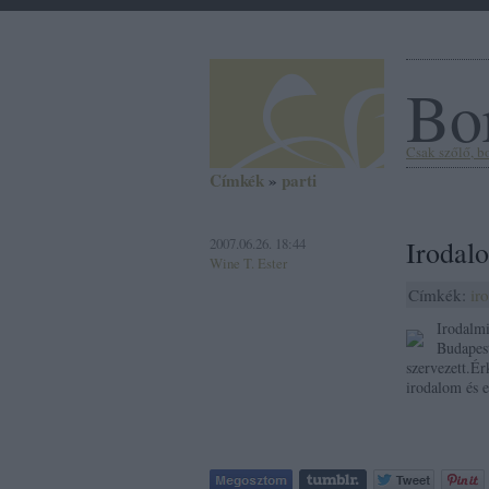
Bor
Csak szőlő, bor
Címkék
»
parti
2007.06.26. 18:44
Irodal
Wine T. Ester
Címkék:
ir
Irodalm
Budapest
szervezett.Ér
irodalom és 