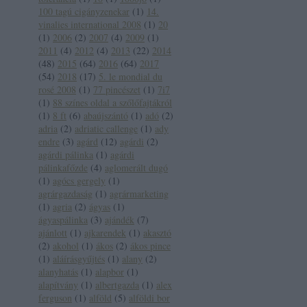
100 tagú cigányzenekar
(
1
)
14.
vinalies international 2008
(
1
)
20
(
1
)
2006
(
2
)
2007
(
4
)
2009
(
1
)
2011
(
4
)
2012
(
4
)
2013
(
22
)
2014
(
48
)
2015
(
64
)
2016
(
64
)
2017
(
54
)
2018
(
17
)
5. le mondial du
rosé 2008
(
1
)
77 pincészet
(
1
)
7i7
(
1
)
88 színes oldal a szőlőfajtákról
(
1
)
8 ft
(
6
)
abaújszántó
(
1
)
adó
(
2
)
adria
(
2
)
adriatic callenge
(
1
)
ady
endre
(
3
)
agárd
(
12
)
agárdi
(
2
)
agárdi pálinka
(
1
)
agárdi
pálinkafőzde
(
4
)
aglomerált dugó
(
1
)
agócs gergely
(
1
)
agrárgazdaság
(
1
)
agrármarketing
(
1
)
agria
(
2
)
ágyas
(
1
)
ágyaspálinka
(
3
)
ajándék
(
7
)
ajánlott
(
1
)
ajkarendek
(
1
)
akasztó
(
2
)
akohol
(
1
)
ákos
(
2
)
ákos pince
(
1
)
aláírásgyűjtés
(
1
)
alany
(
2
)
alanyhatás
(
1
)
alapbor
(
1
)
alapítvány
(
1
)
albertgazda
(
1
)
alex
ferguson
(
1
)
alföld
(
5
)
alföldi bor