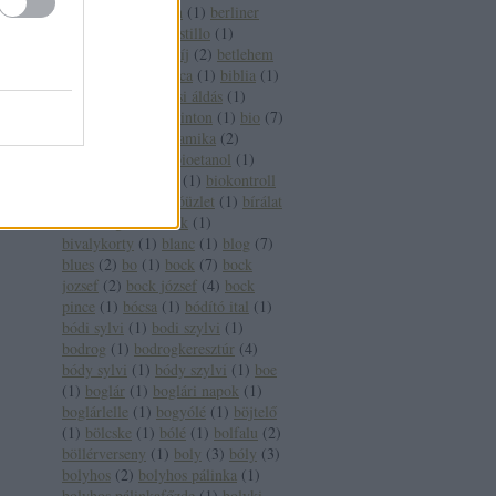
pincészet
(
1
)
berlin
(
1
)
berliner
wein trophy
(
1
)
bestillo
(
1
)
betegség
(
2
)
betétdíj
(
2
)
betlehem
(
1
)
betörő
(
1
)
bianca
(
1
)
biblia
(
1
)
bíboros
(
2
)
bíborosi áldás
(
1
)
bikavér
(
17
)
bill clinton
(
1
)
bio
(
7
)
biobor
(
13
)
biodinamika
(
2
)
biodinamikus
(
2
)
bioetanol
(
1
)
bioétel
(
1
)
biofach
(
1
)
biokontroll
(
1
)
bioszőlő
(
1
)
bióüzlet
(
1
)
bírálat
(
1
)
bírság
(
2
)
birtok
(
1
)
bivalykorty
(
1
)
blanc
(
1
)
blog
(
7
)
blues
(
2
)
bo
(
1
)
bock
(
7
)
bock
jozsef
(
2
)
bock józsef
(
4
)
bock
pince
(
1
)
bócsa
(
1
)
bódító ital
(
1
)
bódi sylvi
(
1
)
bodi szylvi
(
1
)
bodrog
(
1
)
bodrogkeresztúr
(
4
)
bódy sylvi
(
1
)
bódy szylvi
(
1
)
boe
(
1
)
boglár
(
1
)
boglári napok
(
1
)
boglárlelle
(
1
)
bogyólé
(
1
)
böjtelő
(
1
)
bölcske
(
1
)
bólé
(
1
)
bolfalu
(
2
)
böllérverseny
(
1
)
boly
(
3
)
bóly
(
3
)
bolyhos
(
2
)
bolyhos pálinka
(
1
)
bolyhos pálinkafőzde
(
1
)
bolyki