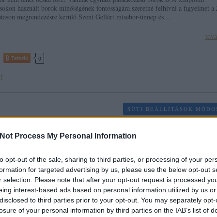
ásokon használt borok minőségének fontosságára szeretné felhívni a figyelmet a
tason megrendezésre kerülő Szent Gellért misebor-ünnep és…
tov
Tetszik
0
!
SÜTI BEÁLLÍTÁSOK MÓDO
Not Process My Personal Information
to opt-out of the sale, sharing to third parties, or processing of your per
formation for targeted advertising by us, please use the below opt-out s
r selection. Please note that after your opt-out request is processed y
eing interest-based ads based on personal information utilized by us or
disclosed to third parties prior to your opt-out. You may separately opt-
losure of your personal information by third parties on the IAB’s list of