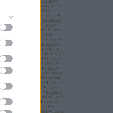
fesztivál
(
1
)
balatonföldvár
(
2
)
balatonfüred
(
16
)
balatongyörök
(
4
)
balatoni borrégió
(
1
)
balatonlelle
(
3
)
balatonrendes
(
1
)
balatonszepezd
(
2
)
balatonudvari
(
1
)
balaton sound
(
1
)
balázs
(
1
)
balázsolás
(
1
)
balf
(
1
)
balla géza
(
2
)
balogh szabó sándor
(
1
)
banderas
(
1
)
bár
(
1
)
barackpálinka
(
1
)
baranya
(
5
)
baranya megye
(
2
)
baranya megye bora
(
1
)
bardon
pincészet
(
1
)
bárdos
(
2
)
barrique
(
2
)
basf
(
1
)
bátaapáti
(
1
)
bátaszék
(
1
)
bauxit
(
2
)
bazalt
(
1
)
bb
(
2
)
bbor
(
1
)
beaujolais
(
3
)
bécs
(
5
)
becsvölgy
(
1
)
befektetés
(
4
)
békés
(
7
)
békéscsaba
(
9
)
békési pálinka
(
4
)
békési pálinka zrt
(
1
)
béla
(
3
)
béldaganat
(
1
)
belga
(
8
)
belga
boros
(
1
)
belgium
(
2
)
beltartalom
(
1
)
bemutató
(
1
)
bencés
(
1
)
benkő
dániel
(
2
)
benzin
(
1
)
beregszász
(
3
)
béres
(
3
)
béres rt
(
1
)
béres
szőlőbirtok
(
1
)
bérfőzés
(
1
)
berger