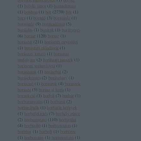
(
1
)
bolyki jános
(
1
)
bomarketing
(
1
)
bonbon
(
1
)
bor
(
2739
)
bór
(
1
)
bora
(
1
)
boradó
(
3
)
borajánlo
(
1
)
borajánló
(
9
)
borakadémia
(
5
)
boráldás
(
1
)
borárak
(
1
)
borárverés
(
6
)
borász
(
120
)
borasz
(
1
)
borászat
(
211
)
borászati egyesület
(
1
)
borászati előadások
(
1
)
borászati kutató
(
1
)
borászati
tanfolyam
(
2
)
borászati tanszék
(
1
)
borászati technológia
(
1
)
borászatok
(
1
)
borászbál
(
2
)
borászképzés
(
2
)
borászlány
(
1
)
borásznő
(
1
)
borászok
(
4
)
borászok
borásza
(
5
)
borász sí kupa
(
1
)
boraukció
(
1
)
borbál
(
7
)
borbár
(
1
)
borbarangolás
(
1
)
borbarát
(
2
)
borbarátnők
(
1
)
borbarát hölgyek
(
1
)
borbefektetés
(
7
)
borbély pince
(
2
)
borbemutató
(
110
)
borbírálat
(
4
)
borbíráló
(
1
)
borbiztosítás
(
1
)
borblog
(
1
)
borbolt
(
1
)
borbörze
(
1
)
borbotrány
(
1
)
borbrmutató
(
1
)