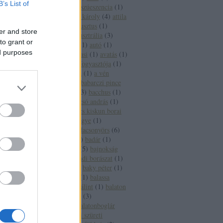
B’s List of
aszúesszencia
(
2
)
aszúeszencia
(
1
)
aszútörköly
(
1
)
áts károly
(
4
)
attila
(
2
)
auchan
(
1
)
augusztus
(
1
)
er and store
augusztus 20
(
1
)
ausztrália
(
3
)
to grant or
ausztria
(
15
)
auto
(
1
)
autó
(
1
)
ed purposes
autoverseny
(
1
)
avasi
(
1
)
avatás
(
1
)
axiál
(
1
)
az év borfogyasztója
(
1
)
az új
(
1
)
a hét bora
(
1
)
a vén
gulyás
(
1
)
báb
(
1
)
babarczi pince
(
1
)
babits mihály
(
3
)
bacchus
(
1
)
bächer iván
(
1
)
bacsó andrás
(
1
)
bács kiskun
(
2
)
bács kiskun borai
(
1
)
bács kiskun megye
(
1
)
badacsony
(
27
)
badacsonyörs
(
6
)
badacsonytomaj
(
2
)
badár
(
1
)
badcsony
(
1
)
baja
(
5
)
bajnokság
(
1
)
bajor
(
1
)
bakondi borászat
(
1
)
bakonyi károly
(
1
)
baky péter
(
1
)
bál
(
1
)
balassabor
(
1
)
balassa
istván
(
1
)
balassi bálint
(
1
)
balaton
(
65
)
balatonalmádi
(
3
)
balatonbogár
(
1
)
balatonboglár
(
12
)
balatonboglári szüreti