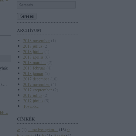
ARCHÍVUM
2018 november
(
1
)
2018 július
(
2
)
2018 június
(
1
)
2018 április
(
6
)
2018 március
(
2
)
gyház
2018 február
(
4
)
2018 január
(
5
)
y
2017 december
(
10
)
juk…
2017 november
(
4
)
2017 szeptember
(
2
)
2017 július
(
2
)
2017 június
(
5
)
Tovább
...
ább »
CÍMKÉK
&
(
1
)
...medveanyám...
(
16
)
0
tolerancia
(
1
)
10
(
1
)
1000jó
(
1
)