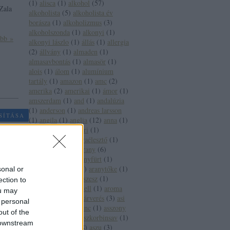
(
1
)
alisca
(
1
)
alkohol
(
57
)
 Zala
alkoholista
(
5
)
alkoholista év
borásza
(
1
)
alkoholizmus
(
3
)
alkoholszonda
(
1
)
alkonyi
(
1
)
ább »
alkonyi lászlo
(
1
)
állás
(
1
)
allergia
(
2
)
állvány
(
1
)
almaden
(
1
)
almasavbontás
(
1
)
almasör
(
1
)
alois
(
1
)
álom
(
1
)
alumínium
tartály
(
1
)
amazon
(
1
)
amc
(
2
)
amerika
(
2
)
amerikai
(
1
)
ámor
(
1
)
amszerdam
(
1
)
and
(
1
)
andalúzia
(
1
)
anderson
(
1
)
andreas larsson
SÍTÁSA
(
1
)
angila
(
1
)
anglia
(
12
)
anna
(
1
)
anna bál
(
1
)
antinori
(
1
)
antioxidáns
(
3
)
anyaélesztő
(
1
)
apát
(
1
)
apeh
(
1
)
arany
(
6
)
aranycsapat
(
4
)
aranyfürt
(
1
)
aranyháromszög
(
1
)
aranytőke
(
1
)
sonal or
arany jános
(
3
)
arcszesz
(
1
)
ection to
árfolyam
(
1
)
árkartell
(
1
)
aroma
ou may
(
2
)
árvai jános
(
1
)
árverés
(
3
)
asi
 personal
(
1
)
assisi szent ferenc
(
1
)
asszony
out of the
(
1
)
ásványvíz
(
5
)
aszkorbinsav
(
1
)
 downstream
asztala
(
1
)
aszú
(
28
)
aszu
(
3
)