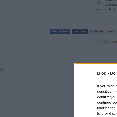
szertart
megyei Kisku
Szólj hozzá
Blog -
Do 
If you wish 
sensitive in
confirm you
continue se
information 
further disc