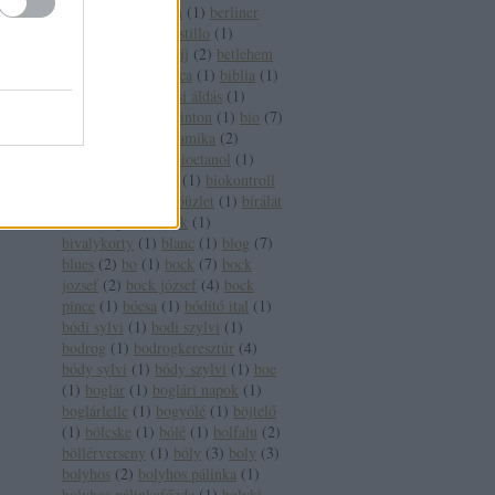
pincészet
(
1
)
berlin
(
1
)
berliner
wein trophy
(
1
)
bestillo
(
1
)
betegség
(
2
)
betétdíj
(
2
)
betlehem
(
1
)
betörő
(
1
)
bianca
(
1
)
biblia
(
1
)
bíboros
(
2
)
bíborosi áldás
(
1
)
bikavér
(
17
)
bill clinton
(
1
)
bio
(
7
)
biobor
(
13
)
biodinamika
(
2
)
biodinamikus
(
2
)
bioetanol
(
1
)
bioétel
(
1
)
biofach
(
1
)
biokontroll
(
1
)
bioszőlő
(
1
)
bióüzlet
(
1
)
bírálat
(
1
)
bírság
(
2
)
birtok
(
1
)
bivalykorty
(
1
)
blanc
(
1
)
blog
(
7
)
blues
(
2
)
bo
(
1
)
bock
(
7
)
bock
jozsef
(
2
)
bock józsef
(
4
)
bock
pince
(
1
)
bócsa
(
1
)
bódító ital
(
1
)
bódi sylvi
(
1
)
bodi szylvi
(
1
)
bodrog
(
1
)
bodrogkeresztúr
(
4
)
bódy sylvi
(
1
)
bódy szylvi
(
1
)
boe
(
1
)
boglár
(
1
)
boglári napok
(
1
)
boglárlelle
(
1
)
bogyólé
(
1
)
böjtelő
(
1
)
bölcske
(
1
)
bólé
(
1
)
bolfalu
(
2
)
böllérverseny
(
1
)
bóly
(
3
)
boly
(
3
)
bolyhos
(
2
)
bolyhos pálinka
(
1
)
bolyhos pálinkafőzde
(
1
)
bolyki