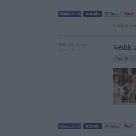
Szólj hozzá
2008.01.23. 20:56
Védik a
Wine T. Ester
Címkék:
pa