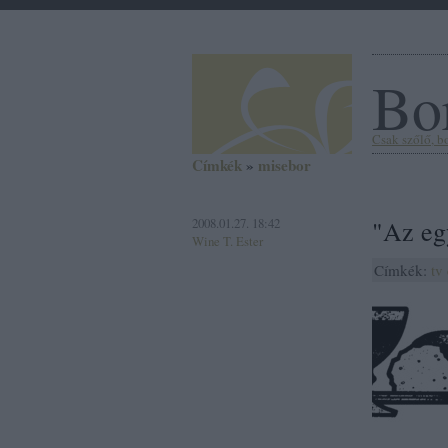
Bor
Csak szőlő, bor
Címkék
»
misebor
2008.01.27. 18:42
"Az eg
Wine T. Ester
Címkék:
tv