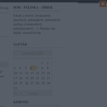
BOR - PÁLINKA - HÍREK
r@fw.hu
Írások a borról, borászatról,
pincékről, pálinkákról, párlatokról,
esetleg a borászokról,
pálinkászokról...:-) Híreket ide
küldd: tester@fw.hu
NAPTÁR
augusztus 2026
Hét
Ked
Sze
Csü
Pén
Szo
Vas
1
2
3
4
5
6
7
8
9
d"
10
11
12
13
14
15
16
mot
17
18
19
20
21
22
23
24
25
26
27
28
29
30
31
<<
<
Archív
KERESÉS
ább »