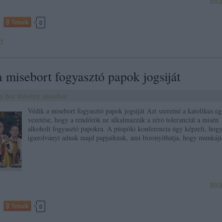
Tetszik
0
!
 misebort fogyasztó papok jogsiját
p
bor
törvény
misebor
Védik a misebort fogyasztó papok jogsiját Azt szeretné a katolikus e
vezetése, hogy a rendőrök ne alkalmazzák a zéró toleranciát a misén
alkoholt fogyasztó papokra. A püspöki konferencia úgy képzeli, hog
igazolványt adnak majd papjaiknak, ami bizonyíthatja, hogy munká
tov
Tetszik
0