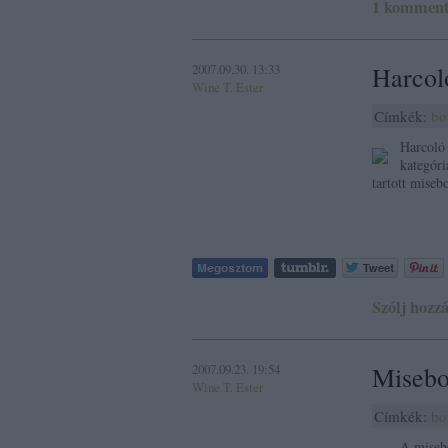
1
kommen
2007.09.30. 13:33
Harcol
Wine T. Ester
Címkék:
bo
Harcoló 
kategóri
tartott miseb
Szólj hozzá
2007.09.23. 19:54
Misebo
Wine T. Ester
Címkék:
bo
A miseb