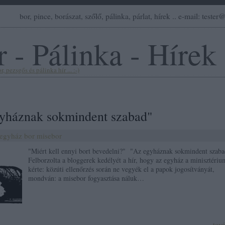
bor, pince, borászat, szőlő, pálinka, párlat, hírek .. e-mail: teste
 - Pálinka - Hírek
, pezsgős és pálinka hír ... :-)
yháznak sokmindent szabad"
egyház
bor
misebor
"Miért kell ennyi bort bevedelni?" "Az egyháznak sokmindent szaba
Felborzolta a bloggerek kedélyét a hír, hogy az egyház a minisztériu
kérte: közúti ellenőrzés során ne vegyék el a papok jogosítványát,
mondván: a misebor fogyasztása náluk…
tov