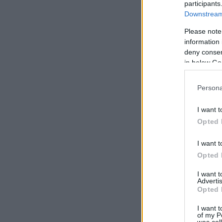
participants
Downstream 
Please note
information 
deny consent
in below Go
Persona
I want t
Opted 
I want t
Opted 
I want 
Advertis
Opted 
I want t
of my P
was col