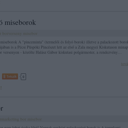
t
ó miseborok
r
borverseny
misebor
miseborok A "pinceminta" (termelői és folyó borok) illetve a palackozott boro
ájában is a Pécsi Püspöki Pincészet lett az első a Zala megyei Kiskutason minap
or versenyen - közölte Halász Gábor kiskutasi polgármester, a rendezvény…
tov
Tetszik
0
!
r
rmarketing
bor
misebor
or nem lehet ócska lőré! Vannak egyházi palackozású borok is A templomi