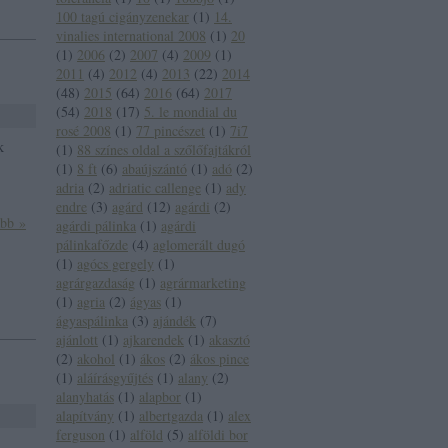
100 tagú cigányzenekar
(
1
)
14.
vinalies international 2008
(
1
)
20
(
1
)
2006
(
2
)
2007
(
4
)
2009
(
1
)
2011
(
4
)
2012
(
4
)
2013
(
22
)
2014
(
48
)
2015
(
64
)
2016
(
64
)
2017
(
54
)
2018
(
17
)
5. le mondial du
rosé 2008
(
1
)
77 pincészet
(
1
)
7i7
k
(
1
)
88 színes oldal a szőlőfajtákról
(
1
)
8 ft
(
6
)
abaújszántó
(
1
)
adó
(
2
)
adria
(
2
)
adriatic callenge
(
1
)
ady
endre
(
3
)
agárd
(
12
)
agárdi
(
2
)
ább »
agárdi pálinka
(
1
)
agárdi
pálinkafőzde
(
4
)
aglomerált dugó
(
1
)
agócs gergely
(
1
)
agrárgazdaság
(
1
)
agrármarketing
(
1
)
agria
(
2
)
ágyas
(
1
)
ágyaspálinka
(
3
)
ajándék
(
7
)
ajánlott
(
1
)
ajkarendek
(
1
)
akasztó
(
2
)
akohol
(
1
)
ákos
(
2
)
ákos pince
(
1
)
aláírásgyűjtés
(
1
)
alany
(
2
)
alanyhatás
(
1
)
alapbor
(
1
)
alapítvány
(
1
)
albertgazda
(
1
)
alex
ferguson
(
1
)
alföld
(
5
)
alföldi bor