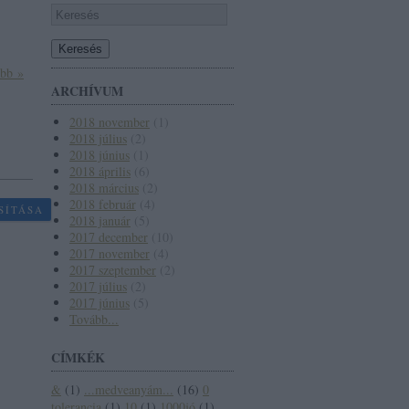
ább »
ARCHÍVUM
2018 november
(
1
)
2018 július
(
2
)
2018 június
(
1
)
2018 április
(
6
)
2018 március
(
2
)
2018 február
(
4
)
SÍTÁSA
2018 január
(
5
)
2017 december
(
10
)
2017 november
(
4
)
2017 szeptember
(
2
)
2017 július
(
2
)
2017 június
(
5
)
Tovább
...
CÍMKÉK
&
(
1
)
...medveanyám...
(
16
)
0
tolerancia
(
1
)
10
(
1
)
1000jó
(
1
)