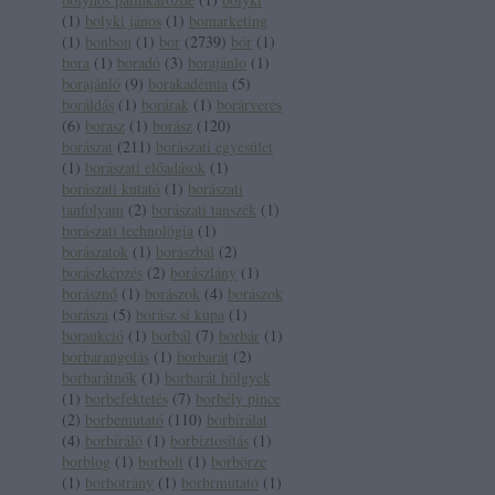
(
1
)
bolyki jános
(
1
)
bomarketing
(
1
)
bonbon
(
1
)
bor
(
2739
)
bór
(
1
)
bora
(
1
)
boradó
(
3
)
borajánlo
(
1
)
borajánló
(
9
)
borakadémia
(
5
)
boráldás
(
1
)
borárak
(
1
)
borárverés
(
6
)
borasz
(
1
)
borász
(
120
)
borászat
(
211
)
borászati egyesület
(
1
)
borászati előadások
(
1
)
borászati kutató
(
1
)
borászati
tanfolyam
(
2
)
borászati tanszék
(
1
)
borászati technológia
(
1
)
borászatok
(
1
)
borászbál
(
2
)
borászképzés
(
2
)
borászlány
(
1
)
borásznő
(
1
)
borászok
(
4
)
borászok
borásza
(
5
)
borász sí kupa
(
1
)
boraukció
(
1
)
borbál
(
7
)
borbár
(
1
)
borbarangolás
(
1
)
borbarát
(
2
)
borbarátnők
(
1
)
borbarát hölgyek
(
1
)
borbefektetés
(
7
)
borbély pince
(
2
)
borbemutató
(
110
)
borbírálat
(
4
)
borbíráló
(
1
)
borbiztosítás
(
1
)
borblog
(
1
)
borbolt
(
1
)
borbörze
(
1
)
borbotrány
(
1
)
borbrmutató
(
1
)