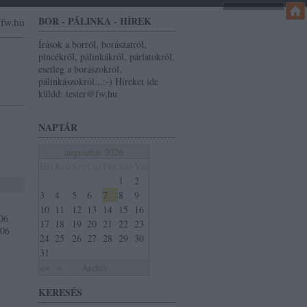
BOR - PÁLINKA - HÍREK
r@fw.hu
Írások a borról, borászatról,
pincékről, pálinkákról, párlatokról,
esetleg a borászokról,
pálinkászokról...:-) Híreket ide
küldd: tester@fw.hu
NAPTÁR
augusztus 2026
Hét
Ked
Sze
Csü
Pén
Szo
Vas
1
2
3
4
5
6
7
8
9
10
11
12
13
14
15
16
006
17
18
19
20
21
22
23
006
24
25
26
27
28
29
30
31
<<
<
Archív
KERESÉS