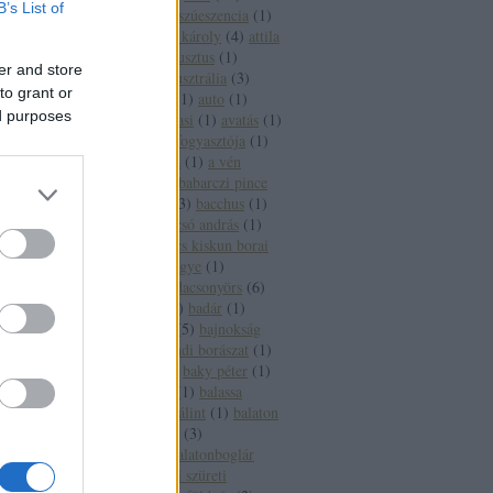
B’s List of
aszúesszencia
(
2
)
aszúeszencia
(
1
)
aszútörköly
(
1
)
áts károly
(
4
)
attila
(
2
)
auchan
(
1
)
augusztus
(
1
)
er and store
augusztus 20
(
1
)
ausztrália
(
3
)
to grant or
ausztria
(
15
)
autó
(
1
)
auto
(
1
)
ed purposes
autoverseny
(
1
)
avasi
(
1
)
avatás
(
1
)
axiál
(
1
)
az év borfogyasztója
(
1
)
az új
(
1
)
a hét bora
(
1
)
a vén
gulyás
(
1
)
báb
(
1
)
babarczi pince
(
1
)
babits mihály
(
3
)
bacchus
(
1
)
bächer iván
(
1
)
bacsó andrás
(
1
)
bács kiskun
(
2
)
bács kiskun borai
(
1
)
bács kiskun megye
(
1
)
badacsony
(
27
)
badacsonyörs
(
6
)
badacsonytomaj
(
2
)
badár
(
1
)
badcsony
(
1
)
baja
(
5
)
bajnokság
(
1
)
bajor
(
1
)
bakondi borászat
(
1
)
bakonyi károly
(
1
)
baky péter
(
1
)
bál
(
1
)
balassabor
(
1
)
balassa
istván
(
1
)
balassi bálint
(
1
)
balaton
(
65
)
balatonalmádi
(
3
)
balatonbogár
(
1
)
balatonboglár
(
12
)
balatonboglári szüreti