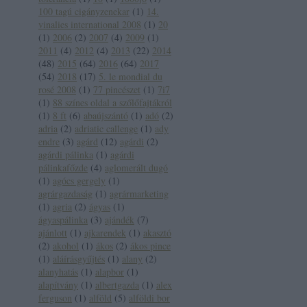
100 tagú cigányzenekar
(
1
)
14.
vinalies international 2008
(
1
)
20
(
1
)
2006
(
2
)
2007
(
4
)
2009
(
1
)
2011
(
4
)
2012
(
4
)
2013
(
22
)
2014
(
48
)
2015
(
64
)
2016
(
64
)
2017
(
54
)
2018
(
17
)
5. le mondial du
rosé 2008
(
1
)
77 pincészet
(
1
)
7i7
(
1
)
88 színes oldal a szőlőfajtákról
(
1
)
8 ft
(
6
)
abaújszántó
(
1
)
adó
(
2
)
adria
(
2
)
adriatic callenge
(
1
)
ady
endre
(
3
)
agárd
(
12
)
agárdi
(
2
)
agárdi pálinka
(
1
)
agárdi
pálinkafőzde
(
4
)
aglomerált dugó
(
1
)
agócs gergely
(
1
)
agrárgazdaság
(
1
)
agrármarketing
(
1
)
agria
(
2
)
ágyas
(
1
)
ágyaspálinka
(
3
)
ajándék
(
7
)
ajánlott
(
1
)
ajkarendek
(
1
)
akasztó
(
2
)
akohol
(
1
)
ákos
(
2
)
ákos pince
(
1
)
aláírásgyűjtés
(
1
)
alany
(
2
)
alanyhatás
(
1
)
alapbor
(
1
)
alapítvány
(
1
)
albertgazda
(
1
)
alex
ferguson
(
1
)
alföld
(
5
)
alföldi bor