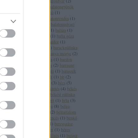
fesztivál
(
1
)
balatonföldvár
(
2
)
balatonfüred
(
16
)
balatongyörök
(
4
)
balatoni borrégió
(
1
)
balatonlelle
(
3
)
balatonrendes
(
1
)
balatonszepezd
(
2
)
balatonudvari
(
1
)
balaton sound
(
1
)
balázs
(
1
)
balázsolás
(
1
)
balf
(
1
)
balla géza
(
2
)
balogh szabó sándor
(
1
)
banderas
(
1
)
bár
(
1
)
barackpálinka
(
1
)
baranya
(
5
)
baranya megye
(
2
)
baranya megye bora
(
1
)
bardon
pincészet
(
1
)
bárdos
(
2
)
barrique
(
2
)
basf
(
1
)
bátaapáti
(
1
)
bátaszék
(
1
)
bauxit
(
2
)
bazalt
(
1
)
bb
(
2
)
bbor
(
1
)
beaujolais
(
3
)
bécs
(
5
)
becsvölgy
(
1
)
befektetés
(
4
)
békés
(
7
)
békéscsaba
(
9
)
békési pálinka
(
4
)
békési pálinka zrt
(
1
)
béla
(
3
)
béldaganat
(
1
)
belga
(
8
)
belga
boros
(
1
)
belgium
(
2
)
beltartalom
(
1
)
bemutató
(
1
)
bencés
(
1
)
benkő
dániel
(
2
)
benzin
(
1
)
beregszász
(
3
)
béres
(
3
)
béres rt
(
1
)
béres
szőlőbirtok
(
1
)
bérfőzés
(
1
)
berger