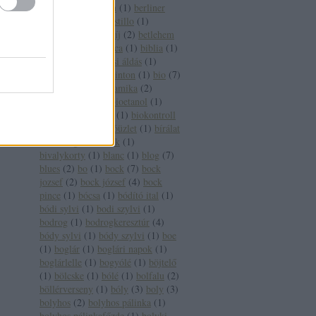
pincészet
(
1
)
berlin
(
1
)
berliner
wein trophy
(
1
)
bestillo
(
1
)
betegség
(
2
)
betétdíj
(
2
)
betlehem
(
1
)
betörő
(
1
)
bianca
(
1
)
biblia
(
1
)
bíboros
(
2
)
bíborosi áldás
(
1
)
bikavér
(
17
)
bill clinton
(
1
)
bio
(
7
)
biobor
(
13
)
biodinamika
(
2
)
biodinamikus
(
2
)
bioetanol
(
1
)
bioétel
(
1
)
biofach
(
1
)
biokontroll
(
1
)
bioszőlő
(
1
)
bióüzlet
(
1
)
bírálat
(
1
)
bírság
(
2
)
birtok
(
1
)
bivalykorty
(
1
)
blanc
(
1
)
blog
(
7
)
blues
(
2
)
bo
(
1
)
bock
(
7
)
bock
jozsef
(
2
)
bock józsef
(
4
)
bock
pince
(
1
)
bócsa
(
1
)
bódító ital
(
1
)
bódi sylvi
(
1
)
bodi szylvi
(
1
)
bodrog
(
1
)
bodrogkeresztúr
(
4
)
bódy sylvi
(
1
)
bódy szylvi
(
1
)
boe
(
1
)
boglár
(
1
)
boglári napok
(
1
)
boglárlelle
(
1
)
bogyólé
(
1
)
böjtelő
(
1
)
bölcske
(
1
)
bólé
(
1
)
bolfalu
(
2
)
böllérverseny
(
1
)
bóly
(
3
)
boly
(
3
)
bolyhos
(
2
)
bolyhos pálinka
(
1
)
bolyhos pálinkafőzde
(
1
)
bolyki