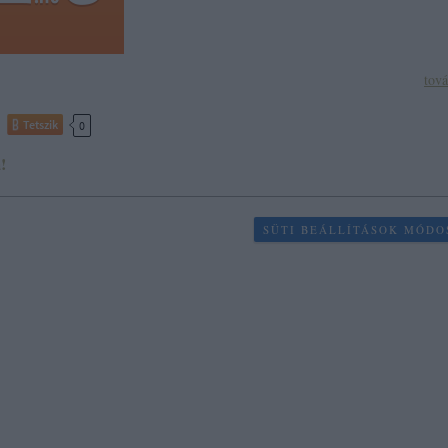
tov
Tetszik
0
!
SÜTI BEÁLLÍTÁSOK MÓDO