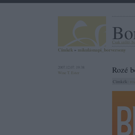
Bor
Csak szőlő, bor
Címkék
»
mikulásnapi_borverseny
2007.12.07. 19:38
Rozé b
Wine T. Ester
Címkék:
ro