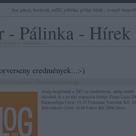
bor, pince, borászat, szőlő, pálinka, párlat, hírek .. e-mail: teste
 - Pálinka - Hírek
, pezsgős és pálinka hír ... :-)
orverseny eredmények...:-)
zé
bor
borverseny
mikulásnapi borverseny
Amíg megjönnek a 2007-es eredmények, addig emlék
idézőnek itt a tavalyi aranyosok klubja: Feind Lajos 2
Balatonaligai Cuvée 19,35 Frittmann Testvérek Kft. 2
Soltvadkerti Cuvée 18,88 Faktor Kft 2006 Decsi…