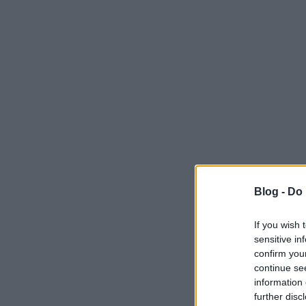
Blog -
Do 
If you wish 
sensitive in
confirm you
continue se
information 
further disc