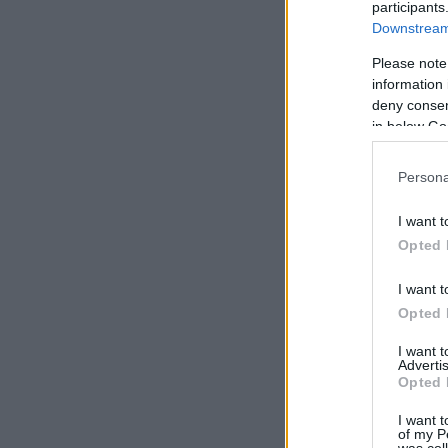
participants
Downstream 
Please note
information 
deny consent
in below Go
Persona
I want t
Opted 
I want t
Opted 
I want 
Advertis
Opted 
I want t
of my P
was col