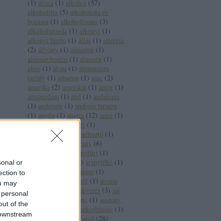
(
1
)
alisca
(
1
)
alkohol
(
57
)
alkoholista
(
5
)
alkoholista év
borásza
(
1
)
alkoholizmus
(
3
)
alkoholszonda
(
1
)
alkonyi
(
1
)
alkonyi lászlo
(
1
)
állás
(
1
)
allergia
(
2
)
állvány
(
1
)
almaden
(
1
)
almasavbontás
(
1
)
almasör
(
1
)
alois
(
1
)
álom
(
1
)
alumínium
tartály
(
1
)
amazon
(
1
)
amc
(
2
)
amerika
(
2
)
amerikai
(
1
)
ámor
(
1
)
amszerdam
(
1
)
and
(
1
)
andalúzia
(
1
)
anderson
(
1
)
andreas larsson
(
1
)
angila
(
1
)
anglia
(
12
)
anna
(
1
)
anna bál
(
1
)
antinori
(
1
)
antioxidáns
(
3
)
anyaélesztő
(
1
)
apát
(
1
)
apeh
(
1
)
arany
(
6
)
aranycsapat
(
4
)
aranyfürt
(
1
)
aranyháromszög
(
1
)
aranytőke
(
1
)
sonal or
arany jános
(
3
)
arcszesz
(
1
)
ection to
árfolyam
(
1
)
árkartell
(
1
)
aroma
ou may
(
2
)
árvai jános
(
1
)
árverés
(
3
)
asi
 personal
(
1
)
assisi szent ferenc
(
1
)
asszony
out of the
(
1
)
ásványvíz
(
5
)
aszkorbinsav
(
1
)
 downstream
asztala
(
1
)
aszu
(
3
)
aszú
(
28
)