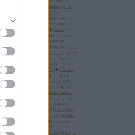
fesztivál
(
1
)
balatonföldvár
(
2
)
balatonfüred
(
16
)
balatongyörök
(
4
)
balatoni borrégió
(
1
)
balatonlelle
(
3
)
balatonrendes
(
1
)
balatonszepezd
(
2
)
balatonudvari
(
1
)
balaton sound
(
1
)
balázs
(
1
)
balázsolás
(
1
)
balf
(
1
)
balla géza
(
2
)
balogh szabó sándor
(
1
)
banderas
(
1
)
bár
(
1
)
barackpálinka
(
1
)
baranya
(
5
)
baranya megye
(
2
)
baranya megye bora
(
1
)
bardon
pincészet
(
1
)
bárdos
(
2
)
barrique
(
2
)
basf
(
1
)
bátaapáti
(
1
)
bátaszék
(
1
)
bauxit
(
2
)
bazalt
(
1
)
bb
(
2
)
bbor
(
1
)
beaujolais
(
3
)
bécs
(
5
)
becsvölgy
(
1
)
befektetés
(
4
)
békés
(
7
)
békéscsaba
(
9
)
békési pálinka
(
4
)
békési pálinka zrt
(
1
)
béla
(
3
)
béldaganat
(
1
)
belga
(
8
)
belga
boros
(
1
)
belgium
(
2
)
beltartalom
(
1
)
bemutató
(
1
)
bencés
(
1
)
benkő
dániel
(
2
)
benzin
(
1
)
beregszász
(
3
)
béres
(
3
)
béres rt
(
1
)
béres
szőlőbirtok
(
1
)
bérfőzés
(
1
)
berger