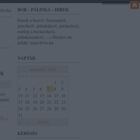
BOR - PÁLINKA - HÍREK
r@fw.hu
Írások a borról, borászatról,
pincékről, pálinkákról, párlatokról,
esetleg a borászokról,
pálinkászokról...:-) Híreket ide
küldd: tester@fw.hu
NAPTÁR
augusztus 2026
os
Hét
Ked
Sze
Csü
Pén
Szo
Vas
1
2
3
4
5
6
7
8
9
vez
10
11
12
13
14
15
16
rmelő
17
18
19
20
21
22
23
ei…
24
25
26
27
28
29
30
31
ább »
<<
<
Archív
KERESÉS