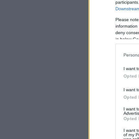
participants
Downstream 
Please note
information 
deny consent
in below Go
Persona
I want t
Opted 
I want t
Opted 
I want 
Advertis
Opted 
I want t
of my P
was col