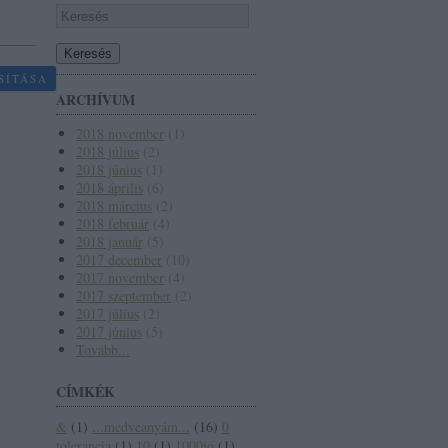
SÍTÁSA
ARCHÍVUM
2018 november
(
1
)
2018 július
(
2
)
2018 június
(
1
)
2018 április
(
6
)
2018 március
(
2
)
2018 február
(
4
)
2018 január
(
5
)
2017 december
(
10
)
2017 november
(
4
)
2017 szeptember
(
2
)
2017 július
(
2
)
2017 június
(
5
)
Tovább
...
CÍMKÉK
&
(
1
)
...medveanyám...
(
16
)
0
tolerancia
(
1
)
10
(
1
)
1000jó
(
1
)