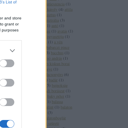
B’s List of
aszúesszencia
(
2
)
aszúeszencia
(
1
)
aszútörköly
(
1
)
áts károly
(
4
)
attila
(
2
)
auchan
(
1
)
augusztus
(
1
)
er and store
augusztus 20
(
1
)
ausztrália
(
3
)
to grant or
ausztria
(
15
)
auto
(
1
)
autó
(
1
)
ed purposes
autoverseny
(
1
)
avasi
(
1
)
avatás
(
1
)
axiál
(
1
)
az év borfogyasztója
(
1
)
az új
(
1
)
a hét bora
(
1
)
a vén
gulyás
(
1
)
báb
(
1
)
babarczi pince
(
1
)
babits mihály
(
3
)
bacchus
(
1
)
bächer iván
(
1
)
bacsó andrás
(
1
)
bács kiskun
(
2
)
bács kiskun borai
(
1
)
bács kiskun megye
(
1
)
badacsony
(
27
)
badacsonyörs
(
6
)
badacsonytomaj
(
2
)
badár
(
1
)
badcsony
(
1
)
baja
(
5
)
bajnokság
(
1
)
bajor
(
1
)
bakondi borászat
(
1
)
bakonyi károly
(
1
)
baky péter
(
1
)
bál
(
1
)
balassabor
(
1
)
balassa
istván
(
1
)
balassi bálint
(
1
)
balaton
(
65
)
balatonalmádi
(
3
)
balatonbogár
(
1
)
balatonboglár
(
12
)
balatonboglári szüreti