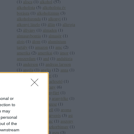
(
1
)
alisca
(
1
)
alkohol
(
57
)
alkoholista
(
5
)
alkoholista év
borásza
(
1
)
alkoholizmus
(
3
)
alkoholszonda
(
1
)
alkonyi
(
1
)
alkonyi lászlo
(
1
)
állás
(
1
)
allergia
(
2
)
állvány
(
1
)
almaden
(
1
)
almasavbontás
(
1
)
almasör
(
1
)
alois
(
1
)
álom
(
1
)
alumínium
tartály
(
1
)
amazon
(
1
)
amc
(
2
)
amerika
(
2
)
amerikai
(
1
)
ámor
(
1
)
amszerdam
(
1
)
and
(
1
)
andalúzia
(
1
)
anderson
(
1
)
andreas larsson
(
1
)
angila
(
1
)
anglia
(
12
)
anna
(
1
)
anna bál
(
1
)
antinori
(
1
)
antioxidáns
(
3
)
anyaélesztő
(
1
)
apát
(
1
)
apeh
(
1
)
arany
(
6
)
aranycsapat
(
4
)
aranyfürt
(
1
)
aranyháromszög
(
1
)
aranytőke
(
1
)
sonal or
arany jános
(
3
)
arcszesz
(
1
)
ection to
árfolyam
(
1
)
árkartell
(
1
)
aroma
ou may
(
2
)
árvai jános
(
1
)
árverés
(
3
)
asi
 personal
(
1
)
assisi szent ferenc
(
1
)
asszony
out of the
(
1
)
ásványvíz
(
5
)
aszkorbinsav
(
1
)
 downstream
asztala
(
1
)
aszú
(
28
)
aszu
(
3
)