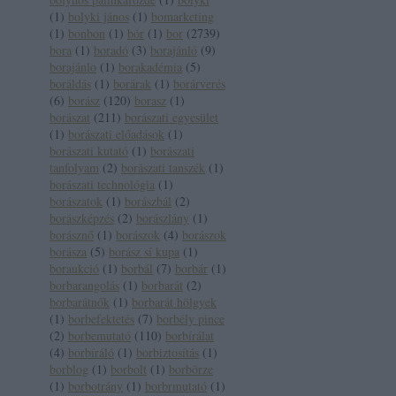
(
1
)
bolyki jános
(
1
)
bomarketing
(
1
)
bonbon
(
1
)
bór
(
1
)
bor
(
2739
)
bora
(
1
)
boradó
(
3
)
borajánló
(
9
)
borajánlo
(
1
)
borakadémia
(
5
)
boráldás
(
1
)
borárak
(
1
)
borárverés
(
6
)
borász
(
120
)
borasz
(
1
)
borászat
(
211
)
borászati egyesület
(
1
)
borászati előadások
(
1
)
borászati kutató
(
1
)
borászati
tanfolyam
(
2
)
borászati tanszék
(
1
)
borászati technológia
(
1
)
borászatok
(
1
)
borászbál
(
2
)
borászképzés
(
2
)
borászlány
(
1
)
borásznő
(
1
)
borászok
(
4
)
borászok
borásza
(
5
)
borász sí kupa
(
1
)
boraukció
(
1
)
borbál
(
7
)
borbár
(
1
)
borbarangolás
(
1
)
borbarát
(
2
)
borbarátnők
(
1
)
borbarát hölgyek
(
1
)
borbefektetés
(
7
)
borbély pince
(
2
)
borbemutató
(
110
)
borbírálat
(
4
)
borbíráló
(
1
)
borbiztosítás
(
1
)
borblog
(
1
)
borbolt
(
1
)
borbörze
(
1
)
borbotrány
(
1
)
borbrmutató
(
1
)