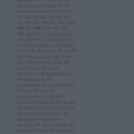
100 tagú cigányzenekar
(
1
)
14.
vinalies international 2008
(
1
)
20
(
1
)
2006
(
2
)
2007
(
4
)
2009
(
1
)
2011
(
4
)
2012
(
4
)
2013
(
22
)
2014
(
48
)
2015
(
64
)
2016
(
64
)
2017
(
54
)
2018
(
17
)
5. le mondial du
rosé 2008
(
1
)
77 pincészet
(
1
)
7i7
(
1
)
88 színes oldal a szőlőfajtákról
(
1
)
8 ft
(
6
)
abaújszántó
(
1
)
adó
(
2
)
adria
(
2
)
adriatic callenge
(
1
)
ady
endre
(
3
)
agárd
(
12
)
agárdi
(
2
)
agárdi pálinka
(
1
)
agárdi
pálinkafőzde
(
4
)
aglomerált dugó
(
1
)
agócs gergely
(
1
)
agrárgazdaság
(
1
)
agrármarketing
(
1
)
agria
(
2
)
ágyas
(
1
)
ágyaspálinka
(
3
)
ajándék
(
7
)
ajánlott
(
1
)
ajkarendek
(
1
)
akasztó
(
2
)
akohol
(
1
)
ákos
(
2
)
ákos pince
(
1
)
aláírásgyűjtés
(
1
)
alany
(
2
)
alanyhatás
(
1
)
alapbor
(
1
)
alapítvány
(
1
)
albertgazda
(
1
)
alex
ferguson
(
1
)
alföld
(
5
)
alföldi bor