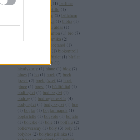
pincészet
(
1
)
berlin
(
1
)
berliner
wein trophy
(
1
)
bestillo
(
1
)
betegség
(
2
)
betétdíj
(
2
)
betlehem
(
1
)
betörő
(
1
)
bianca
(
1
)
biblia
(
1
)
bíboros
(
2
)
bíborosi áldás
(
1
)
bikavér
(
17
)
bill clinton
(
1
)
bio
(
7
)
biobor
(
13
)
biodinamika
(
2
)
biodinamikus
(
2
)
bioetanol
(
1
)
bioétel
(
1
)
biofach
(
1
)
biokontroll
(
1
)
bioszőlő
(
1
)
bióüzlet
(
1
)
bírálat
(
1
)
bírság
(
2
)
birtok
(
1
)
bivalykorty
(
1
)
blanc
(
1
)
blog
(
7
)
blues
(
2
)
bo
(
1
)
bock
(
7
)
bock
jozsef
(
2
)
bock józsef
(
4
)
bock
pince
(
1
)
bócsa
(
1
)
bódító ital
(
1
)
bódi sylvi
(
1
)
bodi szylvi
(
1
)
bodrog
(
1
)
bodrogkeresztúr
(
4
)
bódy sylvi
(
1
)
bódy szylvi
(
1
)
boe
(
1
)
boglár
(
1
)
boglári napok
(
1
)
boglárlelle
(
1
)
bogyólé
(
1
)
böjtelő
(
1
)
bölcske
(
1
)
bólé
(
1
)
bolfalu
(
2
)
böllérverseny
(
1
)
bóly
(
3
)
boly
(
3
)
bolyhos
(
2
)
bolyhos pálinka
(
1
)
bolyhos pálinkafőzde
(
1
)
bolyki