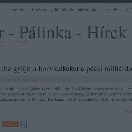
bor, pince, borászat, szőlő, pálinka, párlat, hírek .. e-mail: teste
 - Pálinka - Hírek
, pezsgős és pálinka hír ... :-)
be gyűjti a borvidékeket a pécsi milliárd
cs
bor
borászat
borskanzen
matyi jenő
e gyűjti a borvidékeket a pécsi milliárdosPécs | Hétmilliárdos beruházással ter
tató központot Matyi Dezső Pécsen, ahol az ország 22 borvidéke és híres borte
atkozhatnak be. A 44 pincés borskanzen 2010-re épülhet fel.Matyi Dezső terv
tov
Tetszik
0