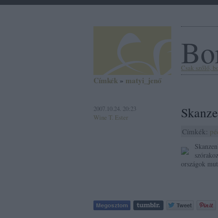
Bor
Csak szőlő, bor
Címkék
»
matyi_jenő
2007.10.24. 20:23
Skanzen
Wine T. Ester
Címkék:
pé
Skanzenb
szórakoz
országok mut