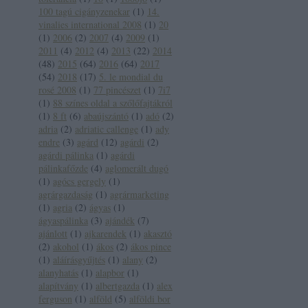
100 tagú cigányzenekar
(
1
)
14.
vinalies international 2008
(
1
)
20
(
1
)
2006
(
2
)
2007
(
4
)
2009
(
1
)
2011
(
4
)
2012
(
4
)
2013
(
22
)
2014
(
48
)
2015
(
64
)
2016
(
64
)
2017
(
54
)
2018
(
17
)
5. le mondial du
rosé 2008
(
1
)
77 pincészet
(
1
)
7i7
(
1
)
88 színes oldal a szőlőfajtákról
(
1
)
8 ft
(
6
)
abaújszántó
(
1
)
adó
(
2
)
adria
(
2
)
adriatic callenge
(
1
)
ady
endre
(
3
)
agárd
(
12
)
agárdi
(
2
)
agárdi pálinka
(
1
)
agárdi
pálinkafőzde
(
4
)
aglomerált dugó
(
1
)
agócs gergely
(
1
)
agrárgazdaság
(
1
)
agrármarketing
(
1
)
agria
(
2
)
ágyas
(
1
)
ágyaspálinka
(
3
)
ajándék
(
7
)
ajánlott
(
1
)
ajkarendek
(
1
)
akasztó
(
2
)
akohol
(
1
)
ákos
(
2
)
ákos pince
(
1
)
aláírásgyűjtés
(
1
)
alany
(
2
)
alanyhatás
(
1
)
alapbor
(
1
)
alapítvány
(
1
)
albertgazda
(
1
)
alex
ferguson
(
1
)
alföld
(
5
)
alföldi bor