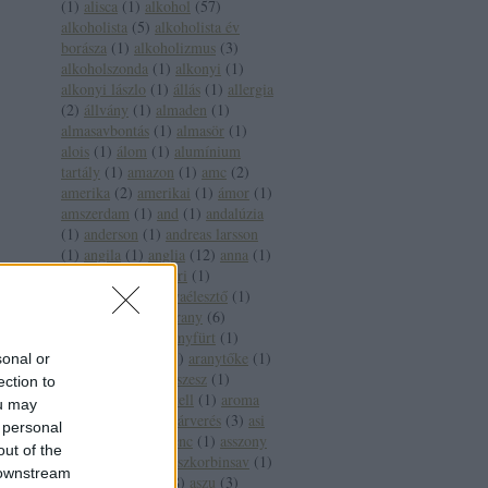
(
1
)
alisca
(
1
)
alkohol
(
57
)
alkoholista
(
5
)
alkoholista év
borásza
(
1
)
alkoholizmus
(
3
)
alkoholszonda
(
1
)
alkonyi
(
1
)
alkonyi lászlo
(
1
)
állás
(
1
)
allergia
(
2
)
állvány
(
1
)
almaden
(
1
)
almasavbontás
(
1
)
almasör
(
1
)
alois
(
1
)
álom
(
1
)
alumínium
tartály
(
1
)
amazon
(
1
)
amc
(
2
)
amerika
(
2
)
amerikai
(
1
)
ámor
(
1
)
amszerdam
(
1
)
and
(
1
)
andalúzia
(
1
)
anderson
(
1
)
andreas larsson
(
1
)
angila
(
1
)
anglia
(
12
)
anna
(
1
)
anna bál
(
1
)
antinori
(
1
)
antioxidáns
(
3
)
anyaélesztő
(
1
)
apát
(
1
)
apeh
(
1
)
arany
(
6
)
aranycsapat
(
4
)
aranyfürt
(
1
)
aranyháromszög
(
1
)
aranytőke
(
1
)
sonal or
arany jános
(
3
)
arcszesz
(
1
)
ection to
árfolyam
(
1
)
árkartell
(
1
)
aroma
ou may
(
2
)
árvai jános
(
1
)
árverés
(
3
)
asi
 personal
(
1
)
assisi szent ferenc
(
1
)
asszony
out of the
(
1
)
ásványvíz
(
5
)
aszkorbinsav
(
1
)
 downstream
asztala
(
1
)
aszú
(
28
)
aszu
(
3
)