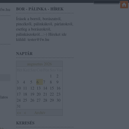
BOR - PÁLINKA - HÍREK
r@fw.hu
Írások a borról, borászatról,
pincékről, pálinkákról, párlatokról,
esetleg a borászokról,
pálinkászokról...:-) Híreket ide
küldd: tester@fw.hu
NAPTÁR
augusztus 2026
Hét
Ked
Sze
Csü
Pén
Szo
Vas
1
2
3
4
5
6
7
8
9
10
11
12
13
14
15
16
17
18
19
20
21
22
23
latos
24
25
26
27
28
29
30
31
<<
<
Archív
KERESÉS
ább »