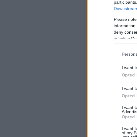
participants
Downstream 
Please note
information 
deny consent
in below Go
Persona
I want t
Opted 
I want t
Opted 
I want 
Advertis
Opted 
I want t
of my P
was col