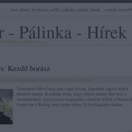
bor, pince, borászat, szőlő, pálinka, párlat, hírek .. e-mail: teste
 - Pálinka - Hírek
, pezsgős és pálinka hír ... :-)
rs: Kezdő borász
og
bor
rizlingszilváni
borteszt
kezdő borász
ottonel
Tesztelgetés Mivel még nincs saját borom, kénytelen vagyok mások
hibáiból tanulni. Korábban írtam, hogy vettem néhány liter bort a
szomszédoktól, legyen mivel megkínálni a betérőt. Ebből a Ottonel il
frankó bor a Rizling meg éretlen újbor. És Szőlősgazda oldalán…
tov