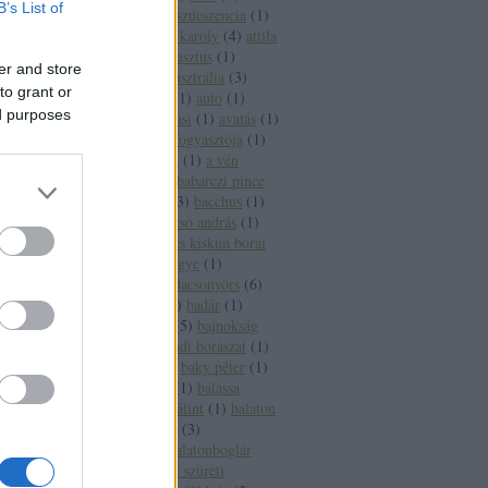
B’s List of
aszúesszencia
(
2
)
aszúeszencia
(
1
)
aszútörköly
(
1
)
áts károly
(
4
)
attila
(
2
)
auchan
(
1
)
augusztus
(
1
)
er and store
augusztus 20
(
1
)
ausztrália
(
3
)
to grant or
ausztria
(
15
)
autó
(
1
)
auto
(
1
)
ed purposes
autoverseny
(
1
)
avasi
(
1
)
avatás
(
1
)
axiál
(
1
)
az év borfogyasztója
(
1
)
az új
(
1
)
a hét bora
(
1
)
a vén
gulyás
(
1
)
báb
(
1
)
babarczi pince
(
1
)
babits mihály
(
3
)
bacchus
(
1
)
bächer iván
(
1
)
bacsó andrás
(
1
)
bács kiskun
(
2
)
bács kiskun borai
(
1
)
bács kiskun megye
(
1
)
badacsony
(
27
)
badacsonyörs
(
6
)
badacsonytomaj
(
2
)
badár
(
1
)
badcsony
(
1
)
baja
(
5
)
bajnokság
(
1
)
bajor
(
1
)
bakondi borászat
(
1
)
bakonyi károly
(
1
)
baky péter
(
1
)
bál
(
1
)
balassabor
(
1
)
balassa
istván
(
1
)
balassi bálint
(
1
)
balaton
(
65
)
balatonalmádi
(
3
)
balatonbogár
(
1
)
balatonboglár
(
12
)
balatonboglári szüreti