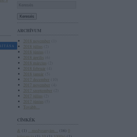
ARCHÍVUM
2018 november
(
1
)
SÍTÁSA
2018 július
(
2
)
2018 június
(
1
)
2018 április
(
6
)
2018 március
(
2
)
2018 február
(
4
)
2018 január
(
5
)
2017 december
(
10
)
2017 november
(
4
)
2017 szeptember
(
2
)
2017 július
(
2
)
2017 június
(
5
)
Tovább
...
CÍMKÉK
&
(
1
)
...medveanyám...
(
16
)
0
tolerancia
(
1
)
10
(
1
)
1000jó
(
1
)