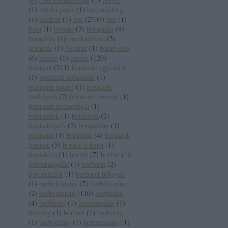
(
1
)
bolyki jános
(
1
)
bomarketing
(
1
)
bonbon
(
1
)
bor
(
2739
)
bór
(
1
)
bora
(
1
)
boradó
(
3
)
borajánló
(
9
)
borajánlo
(
1
)
borakadémia
(
5
)
boráldás
(
1
)
borárak
(
1
)
borárverés
(
6
)
borasz
(
1
)
borász
(
120
)
borászat
(
211
)
borászati egyesület
(
1
)
borászati előadások
(
1
)
borászati kutató
(
1
)
borászati
tanfolyam
(
2
)
borászati tanszék
(
1
)
borászati technológia
(
1
)
borászatok
(
1
)
borászbál
(
2
)
borászképzés
(
2
)
borászlány
(
1
)
borásznő
(
1
)
borászok
(
4
)
borászok
borásza
(
5
)
borász sí kupa
(
1
)
boraukció
(
1
)
borbál
(
7
)
borbár
(
1
)
borbarangolás
(
1
)
borbarát
(
2
)
borbarátnők
(
1
)
borbarát hölgyek
(
1
)
borbefektetés
(
7
)
borbély pince
(
2
)
borbemutató
(
110
)
borbírálat
(
4
)
borbíráló
(
1
)
borbiztosítás
(
1
)
borblog
(
1
)
borbolt
(
1
)
borbörze
(
1
)
borbotrány
(
1
)
borbrmutató
(
1
)