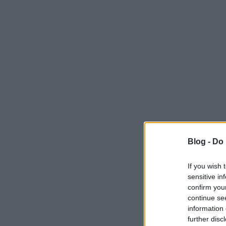
Blog -
Do 
If you wish 
sensitive in
confirm you
continue se
information 
further disc