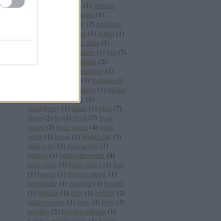
pincészet
(
1
)
berlin
(
1
)
berliner
wein trophy
(
1
)
bestillo
(
1
)
betegség
(
2
)
betétdíj
(
2
)
betlehem
(
1
)
betörő
(
1
)
bianca
(
1
)
biblia
(
1
)
bíboros
(
2
)
bíborosi áldás
(
1
)
bikavér
(
17
)
bill clinton
(
1
)
bio
(
7
)
biobor
(
13
)
biodinamika
(
2
)
biodinamikus
(
2
)
bioetanol
(
1
)
bioétel
(
1
)
biofach
(
1
)
biokontroll
(
1
)
bioszőlő
(
1
)
bióüzlet
(
1
)
bírálat
(
1
)
bírság
(
2
)
birtok
(
1
)
bivalykorty
(
1
)
blanc
(
1
)
blog
(
7
)
blues
(
2
)
bo
(
1
)
bock
(
7
)
bock
jozsef
(
2
)
bock józsef
(
4
)
bock
pince
(
1
)
bócsa
(
1
)
bódító ital
(
1
)
bódi sylvi
(
1
)
bodi szylvi
(
1
)
bodrog
(
1
)
bodrogkeresztúr
(
4
)
bódy sylvi
(
1
)
bódy szylvi
(
1
)
boe
(
1
)
boglár
(
1
)
boglári napok
(
1
)
boglárlelle
(
1
)
bogyólé
(
1
)
böjtelő
(
1
)
bölcske
(
1
)
bólé
(
1
)
bolfalu
(
2
)
böllérverseny
(
1
)
boly
(
3
)
bóly
(
3
)
bolyhos
(
2
)
bolyhos pálinka
(
1
)
bolyhos pálinkafőzde
(
1
)
bolyki