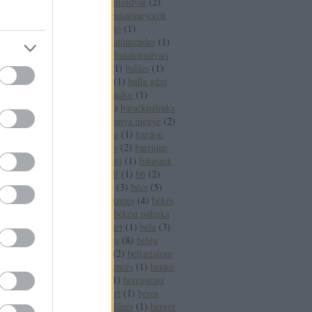
fesztivál
(
1
)
balatonföldvár
(
2
)
balatonfüred
(
16
)
balatongyörök
(
4
)
balatoni borrégió
(
1
)
balatonlelle
(
3
)
balatonrendes
(
1
)
balatonszepezd
(
2
)
balatonudvari
(
1
)
balaton sound
(
1
)
balázs
(
1
)
balázsolás
(
1
)
balf
(
1
)
balla géza
(
2
)
balogh szabó sándor
(
1
)
banderas
(
1
)
bár
(
1
)
barackpálinka
(
1
)
baranya
(
5
)
baranya megye
(
2
)
baranya megye bora
(
1
)
bardon
pincészet
(
1
)
bárdos
(
2
)
barrique
(
2
)
basf
(
1
)
bátaapáti
(
1
)
bátaszék
(
1
)
bauxit
(
2
)
bazalt
(
1
)
bb
(
2
)
bbor
(
1
)
beaujolais
(
3
)
bécs
(
5
)
becsvölgy
(
1
)
befektetés
(
4
)
békés
(
7
)
békéscsaba
(
9
)
békési pálinka
(
4
)
békési pálinka zrt
(
1
)
béla
(
3
)
béldaganat
(
1
)
belga
(
8
)
belga
boros
(
1
)
belgium
(
2
)
beltartalom
(
1
)
bemutató
(
1
)
bencés
(
1
)
benkő
dániel
(
2
)
benzin
(
1
)
beregszász
(
3
)
béres
(
3
)
béres rt
(
1
)
béres
szőlőbirtok
(
1
)
bérfőzés
(
1
)
berger