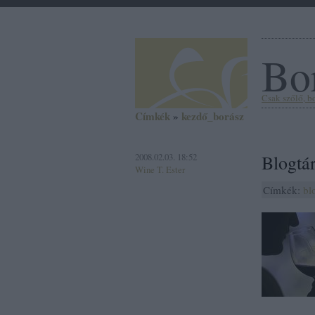
Bor
Csak szőlő, bor
Címkék
»
kezdő_borász
2008.02.03. 18:52
Blogtá
Wine T. Ester
Címkék:
bl