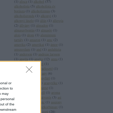
(
1
)
alisca
(
1
)
alkohol
(
57
)
alkoholista
(
5
)
alkoholista év
borásza
(
1
)
alkoholizmus
(
3
)
alkoholszonda
(
1
)
alkonyi
(
1
)
alkonyi lászlo
(
1
)
állás
(
1
)
allergia
(
2
)
állvány
(
1
)
almaden
(
1
)
almasavbontás
(
1
)
almasör
(
1
)
alois
(
1
)
álom
(
1
)
alumínium
tartály
(
1
)
amazon
(
1
)
amc
(
2
)
amerika
(
2
)
amerikai
(
1
)
ámor
(
1
)
amszerdam
(
1
)
and
(
1
)
andalúzia
(
1
)
anderson
(
1
)
andreas larsson
(
1
)
angila
(
1
)
anglia
(
12
)
anna
(
1
)
anna bál
(
1
)
antinori
(
1
)
antioxidáns
(
3
)
anyaélesztő
(
1
)
apát
(
1
)
apeh
(
1
)
arany
(
6
)
aranycsapat
(
4
)
aranyfürt
(
1
)
aranyháromszög
(
1
)
aranytőke
(
1
)
sonal or
arany jános
(
3
)
arcszesz
(
1
)
ection to
árfolyam
(
1
)
árkartell
(
1
)
aroma
ou may
(
2
)
árvai jános
(
1
)
árverés
(
3
)
asi
 personal
(
1
)
assisi szent ferenc
(
1
)
asszony
out of the
(
1
)
ásványvíz
(
5
)
aszkorbinsav
(
1
)
 downstream
asztala
(
1
)
aszu
(
3
)
aszú
(
28
)