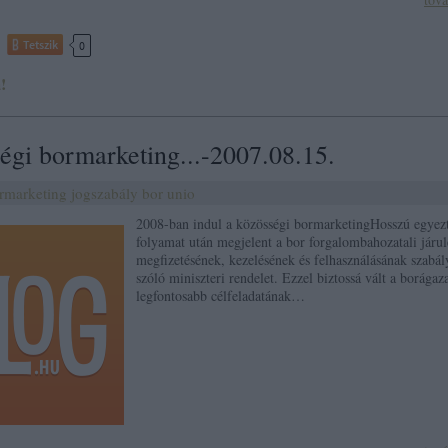
Tetszik
0
!
égi bormarketing...-2007.08.15.
rmarketing
jogszabály
bor
unio
2008-ban indul a közösségi bormarketingHosszú egyezt
folyamat után megjelent a bor forgalombahozatali járu
megfizetésének, kezelésének és felhasználásának szabál
szóló miniszteri rendelet. Ezzel biztossá vált a borágaza
legfontosabb célfeladatának…