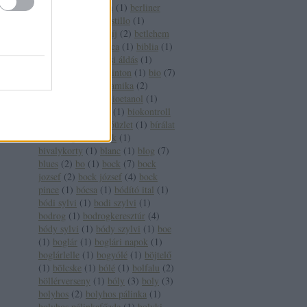
pincészet
(
1
)
berlin
(
1
)
berliner
wein trophy
(
1
)
bestillo
(
1
)
betegség
(
2
)
betétdíj
(
2
)
betlehem
(
1
)
betörő
(
1
)
bianca
(
1
)
biblia
(
1
)
bíboros
(
2
)
bíborosi áldás
(
1
)
bikavér
(
17
)
bill clinton
(
1
)
bio
(
7
)
biobor
(
13
)
biodinamika
(
2
)
biodinamikus
(
2
)
bioetanol
(
1
)
bioétel
(
1
)
biofach
(
1
)
biokontroll
(
1
)
bioszőlő
(
1
)
bióüzlet
(
1
)
bírálat
(
1
)
bírság
(
2
)
birtok
(
1
)
bivalykorty
(
1
)
blanc
(
1
)
blog
(
7
)
blues
(
2
)
bo
(
1
)
bock
(
7
)
bock
jozsef
(
2
)
bock józsef
(
4
)
bock
pince
(
1
)
bócsa
(
1
)
bódító ital
(
1
)
bódi sylvi
(
1
)
bodi szylvi
(
1
)
bodrog
(
1
)
bodrogkeresztúr
(
4
)
bódy sylvi
(
1
)
bódy szylvi
(
1
)
boe
(
1
)
boglár
(
1
)
boglári napok
(
1
)
boglárlelle
(
1
)
bogyólé
(
1
)
böjtelő
(
1
)
bölcske
(
1
)
bólé
(
1
)
bolfalu
(
2
)
böllérverseny
(
1
)
bóly
(
3
)
boly
(
3
)
bolyhos
(
2
)
bolyhos pálinka
(
1
)
bolyhos pálinkafőzde
(
1
)
bolyki