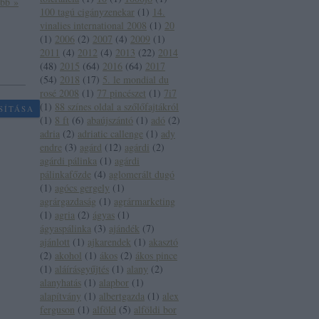
ább »
100 tagú cigányzenekar
(
1
)
14.
vinalies international 2008
(
1
)
20
(
1
)
2006
(
2
)
2007
(
4
)
2009
(
1
)
2011
(
4
)
2012
(
4
)
2013
(
22
)
2014
(
48
)
2015
(
64
)
2016
(
64
)
2017
(
54
)
2018
(
17
)
5. le mondial du
rosé 2008
(
1
)
77 pincészet
(
1
)
7i7
(
1
)
88 színes oldal a szőlőfajtákról
SÍTÁSA
(
1
)
8 ft
(
6
)
abaújszántó
(
1
)
adó
(
2
)
adria
(
2
)
adriatic callenge
(
1
)
ady
endre
(
3
)
agárd
(
12
)
agárdi
(
2
)
agárdi pálinka
(
1
)
agárdi
pálinkafőzde
(
4
)
aglomerált dugó
(
1
)
agócs gergely
(
1
)
agrárgazdaság
(
1
)
agrármarketing
(
1
)
agria
(
2
)
ágyas
(
1
)
ágyaspálinka
(
3
)
ajándék
(
7
)
ajánlott
(
1
)
ajkarendek
(
1
)
akasztó
(
2
)
akohol
(
1
)
ákos
(
2
)
ákos pince
(
1
)
aláírásgyűjtés
(
1
)
alany
(
2
)
alanyhatás
(
1
)
alapbor
(
1
)
alapítvány
(
1
)
albertgazda
(
1
)
alex
ferguson
(
1
)
alföld
(
5
)
alföldi bor