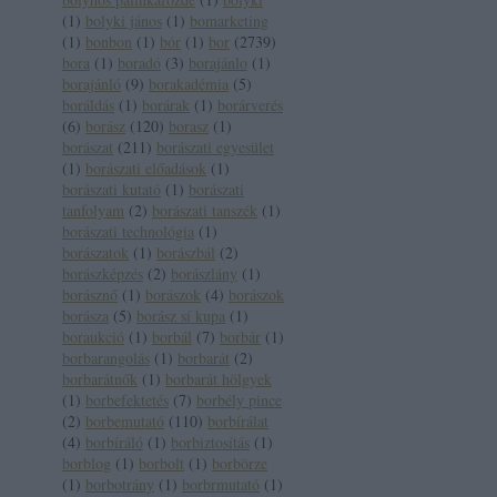
(
1
)
bolyki jános
(
1
)
bomarketing
(
1
)
bonbon
(
1
)
bór
(
1
)
bor
(
2739
)
bora
(
1
)
boradó
(
3
)
borajánlo
(
1
)
borajánló
(
9
)
borakadémia
(
5
)
boráldás
(
1
)
borárak
(
1
)
borárverés
(
6
)
borász
(
120
)
borasz
(
1
)
borászat
(
211
)
borászati egyesület
(
1
)
borászati előadások
(
1
)
borászati kutató
(
1
)
borászati
tanfolyam
(
2
)
borászati tanszék
(
1
)
borászati technológia
(
1
)
borászatok
(
1
)
borászbál
(
2
)
borászképzés
(
2
)
borászlány
(
1
)
borásznő
(
1
)
borászok
(
4
)
borászok
borásza
(
5
)
borász sí kupa
(
1
)
boraukció
(
1
)
borbál
(
7
)
borbár
(
1
)
borbarangolás
(
1
)
borbarát
(
2
)
borbarátnők
(
1
)
borbarát hölgyek
(
1
)
borbefektetés
(
7
)
borbély pince
(
2
)
borbemutató
(
110
)
borbírálat
(
4
)
borbíráló
(
1
)
borbiztosítás
(
1
)
borblog
(
1
)
borbolt
(
1
)
borbörze
(
1
)
borbotrány
(
1
)
borbrmutató
(
1
)