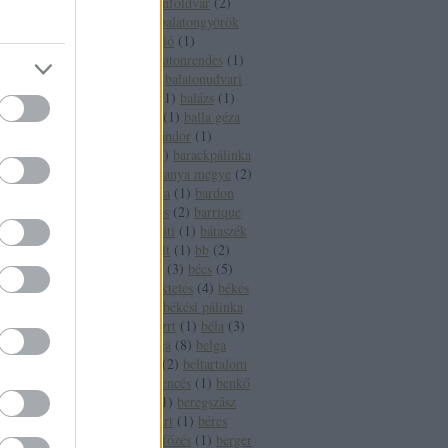
fesztivál
(
1
)
balatonföldvár
(
2
)
balatonfüred
(
16
)
balatongyörök
(
4
)
balatoni borrégió
(
1
)
balatonlelle
(
3
)
balatonrendes
(
1
)
balatonszepezd
(
2
)
balatonudvari
(
1
)
balaton sound
(
1
)
balázs
(
1
)
balázsolás
(
1
)
balf
(
1
)
balla géza
(
2
)
balogh szabó sándor
(
1
)
banderas
(
1
)
bár
(
1
)
barackpálinka
(
1
)
baranya
(
5
)
baranya megye
(
2
)
baranya megye bora
(
1
)
bardon
pincészet
(
1
)
bárdos
(
2
)
barrique
(
2
)
basf
(
1
)
bátaapáti
(
1
)
bátaszék
(
1
)
bauxit
(
2
)
bazalt
(
1
)
bb
(
2
)
bbor
(
1
)
beaujolais
(
3
)
bécs
(
5
)
becsvölgy
(
1
)
befektetés
(
4
)
békés
(
7
)
békéscsaba
(
9
)
békési pálinka
(
4
)
békési pálinka zrt
(
1
)
béla
(
3
)
béldaganat
(
1
)
belga
(
8
)
belga
boros
(
1
)
belgium
(
2
)
beltartalom
(
1
)
bemutató
(
1
)
bencés
(
1
)
benkő
dániel
(
2
)
benzin
(
1
)
beregszász
(
3
)
béres
(
3
)
béres rt
(
1
)
béres
szőlőbirtok
(
1
)
bérfőzés
(
1
)
berger