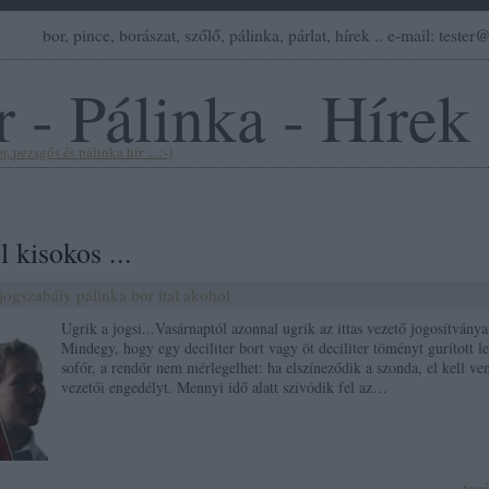
bor, pince, borászat, szőlő, pálinka, párlat, hírek .. e-mail: teste
 - Pálinka - Hírek
, pezsgős és pálinka hír ... :-)
 kisokos ...
jogszabály
pálinka
bor
ital
akohol
Ugrik a jogsi...Vasárnaptól azonnal ugrik az ittas vezető jogosítványa
Mindegy, hogy egy deciliter bort vagy öt deciliter töményt gurított le
sofőr, a rendőr nem mérlegelhet: ha elszíneződik a szonda, el kell ve
vezetői engedélyt. Mennyi idő alatt szívódik fel az…
tov