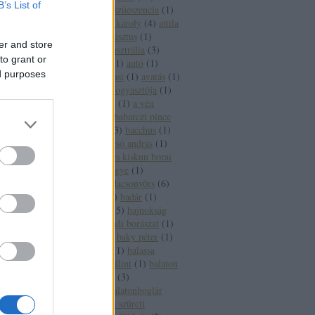
B’s List of
aszúesszencia
(
2
)
aszúeszencia
(
1
)
aszútörköly
(
1
)
áts károly
(
4
)
attila
(
2
)
auchan
(
1
)
augusztus
(
1
)
er and store
augusztus 20
(
1
)
ausztrália
(
3
)
to grant or
ausztria
(
15
)
auto
(
1
)
autó
(
1
)
ed purposes
autoverseny
(
1
)
avasi
(
1
)
avatás
(
1
)
axiál
(
1
)
az év borfogyasztója
(
1
)
az új
(
1
)
a hét bora
(
1
)
a vén
gulyás
(
1
)
báb
(
1
)
babarczi pince
(
1
)
babits mihály
(
3
)
bacchus
(
1
)
bächer iván
(
1
)
bacsó andrás
(
1
)
bács kiskun
(
2
)
bács kiskun borai
(
1
)
bács kiskun megye
(
1
)
badacsony
(
27
)
badacsonyörs
(
6
)
badacsonytomaj
(
2
)
badár
(
1
)
badcsony
(
1
)
baja
(
5
)
bajnokság
(
1
)
bajor
(
1
)
bakondi borászat
(
1
)
bakonyi károly
(
1
)
baky péter
(
1
)
bál
(
1
)
balassabor
(
1
)
balassa
istván
(
1
)
balassi bálint
(
1
)
balaton
(
65
)
balatonalmádi
(
3
)
balatonbogár
(
1
)
balatonboglár
(
12
)
balatonboglári szüreti