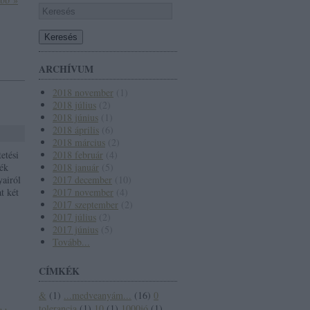
ARCHÍVUM
2018 november
(
1
)
2018 július
(
2
)
2018 június
(
1
)
2018 április
(
6
)
2018 március
(
2
)
etési
2018 február
(
4
)
lék
2018 január
(
5
)
yairól
2017 december
(
10
)
t két
2017 november
(
4
)
2017 szeptember
(
2
)
2017 július
(
2
)
2017 június
(
5
)
Tovább
...
CÍMKÉK
&
(
1
)
...medveanyám...
(
16
)
0
tolerancia
(
1
)
10
(
1
)
1000jó
(
1
)