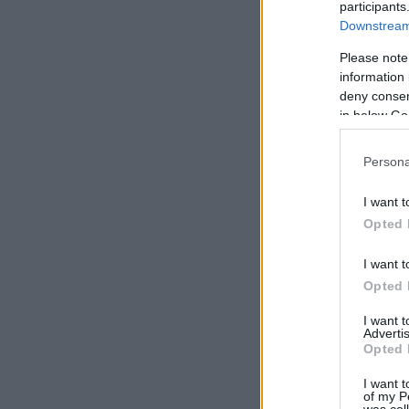
participants
Downstream 
Please note
information 
deny consent
in below Go
Persona
I want t
Opted 
I want t
Opted 
I want 
Advertis
Opted 
I want t
of my P
was col