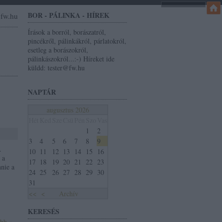
BOR - PÁLINKA - HÍREK
r@fw.hu
Írások a borról, borászatról,
pincékről, pálinkákról, párlatokról,
esetleg a borászokról,
pálinkászokról...:-) Híreket ide
küldd: tester@fw.hu
NAPTÁR
augusztus 2026
Hét
Ked
Sze
Csü
Pén
Szo
Vas
1
2
3
4
5
6
7
8
9
.
10
11
12
13
14
15
16
 a
17
18
19
20
21
22
23
nnie a
24
25
26
27
28
29
30
31
<<
<
Archív
KERESÉS
ább »