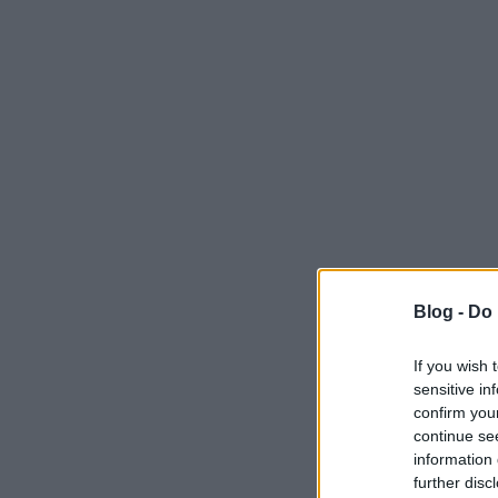
Blog -
Do 
If you wish 
sensitive in
confirm you
continue se
information 
further disc