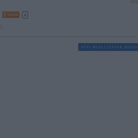
tov
Tetszik
0
!
SÜTI BEÁLLÍTÁSOK MÓDO