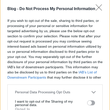
A hollandok vevők a magyar borokra! Az elmúlt
években 25 százalékkal nőtt a Hollandiába irányuló
Blog -
Do Not Process My Personal Information
magyar bor kivitele; az Amszterdamban
megrendezett Wine Professional borkiállításon
If you wish to opt-out of the sale, sharing to third parties, or
harminc csúcsminőségű magyar borral
processing of your personal or sensitive information for
találkozhatnak a látogatók - derül ki az ITD
targeted advertising by us, please use the below opt-out
Hungary…
section to confirm your selection. Please note that after your
opt-out request is processed you may continue seeing
Magyar bormarketing Hollandiában
interest-based ads based on personal information utilized by
us or personal information disclosed to third parties prior to
Wine T. Ester
•
2008. február 28.
0
your opt-out. You may separately opt-out of the further
disclosure of your personal information by third parties on the
IAB’s list of downstream participants. This information may
Magyar bormarketing Hollandiában Február 18-án
also be disclosed by us to third parties on the
IAB’s List of
Hága egyik legelegánsabb szállodájában a
Downstream Participants
that may further disclose it to other
négycsillagos Hotel Des Indes-ben tizenhét magyar
third parties.
borászat mutatkozott be a Magyar Turizmus Zrt. és
az ITD Hungary szervezésében, a Bormarketing Kht.
Please note that this website/app uses one or more Google
Personal Data Processing Opt Outs
szakmai…
services and may gather and store information including but
not limited to your visit or usage behaviour. You may click to
I want to opt-out of the Sharing of my
personal data.
grant or deny consent to Google and its third-party tags to
A holland balhé: a magyar
Opted In