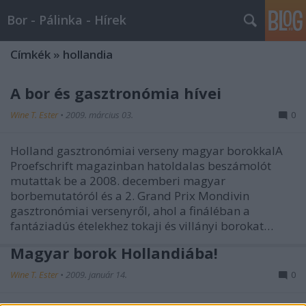
Bor - Pálinka - Hírek
Címkék
»
hollandia
A bor és gasztronómia hívei
Wine T. Ester
•
2009. március 03.
0
Holland gasztronómiai verseny magyar borokkalA
Proefschrift magazinban hatoldalas beszámolót
mutattak be a 2008. decemberi magyar
borbemutatóról és a 2. Grand Prix Mondivin
gasztronómiai versenyről, ahol a fináléban a
fantáziadús ételekhez tokaji és villányi borokat…
Magyar borok Hollandiába!
Wine T. Ester
•
2009. január 14.
0