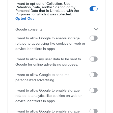
I want to opt-out of Collection, Use,
Retention, Sale, and/or Sharing of my
Nyílt nap a Degenfeldnél !
Personal Data that Is Unrelated with the
Purposes for which it was collected.
Wine T. Ester
•
2007. október 03.
0
Opted Out
Google consents
Palack írásai a borokról
I want to allow Google to enable storage
related to advertising like cookies on web or
Wine T. Ester
•
2007. október 03.
0
device identifiers in apps.
I want to allow my user data to be sent to
4 x 4 Tokaji Furmint - második négyes A második
Google for online advertising purposes.
körre nagy várakozással tekintettem. Bormustra
csúcsbor egy izgalmas rejtőzködő (bár nem 7x7-es)
I want to allow Google to send me
mádi borásztól. Tokaj egyik fiatal üstökösének,
personalized advertising.
sokak kedvencének birtokbora. Aztán a legnagyobb
tokaji név Szepsy,…
I want to allow Google to enable storage
related to analytics like cookies on web or
Borcsodák Tokaj-Hegyaljáról
device identifiers in apps.
Wine T. Ester
•
2007. szeptember 06.
0
I want to allow Google to enable storage