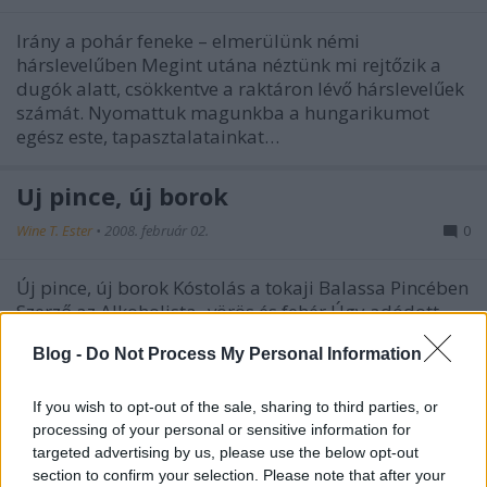
Irány a pohár feneke – elmerülünk némi
hárslevelűben Megint utána néztünk mi rejtőzik a
dugók alatt, csökkentve a raktáron lévő hárslevelűek
számát. Nyomattuk magunkba a hungarikumot
egész este, tapasztalatainkat…
Új pince, új borok
Wine T. Ester
•
2008. február 02.
0
Új pince, új borok Kóstolás a tokaji Balassa Pincében
Szerző az Alkoholista- vörös és fehér Úgy adódott,
hogy egy szombat Miskolcon talált, így gondoltam
Blog -
Do Not Process My Personal Information
egyet, és bejelentkeztem két tokaji pincébe. Mindkét
helyen alapvetően a 2007-es termést…
If you wish to opt-out of the sale, sharing to third parties, or
processing of your personal or sensitive information for
Rövid szüreti beszámoló a Tokaj
targeted advertising by us, please use the below opt-out
Renaissance Egyesület tagjaitól.
section to confirm your selection. Please note that after your