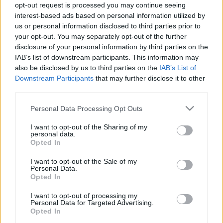
opt-out request is processed you may continue seeing
Wine T. Ester
•
2007. november 08.
0
interest-based ads based on personal information utilized by
us or personal information disclosed to third parties prior to
Szüreti jelentés TokajbólALANA - TOKAJ
your opt-out. You may separately opt-out of the further
PINCÉSZETNémeth Attila: "Az aszúzást befejeztük,
disclosure of your personal information by third parties on the
de a területek 50%-a még szüretre vár. Kimagaslóan
IAB’s list of downstream participants. This information may
also be disclosed by us to third parties on the
IAB’s List of
jó évjárat az idei, nagyon sok és jó minőségű aszú
Downstream Participants
that may further disclose it to other
szemet szedtünk, és csodálatos volt a száraz borok
third parties.
alapanyagaként szüretelt…
Please note that this website/app uses one or more Google
Personal Data Processing Opt Outs
Demeter Csaba üzeni Egerből
services and may gather and store information including but
not limited to your visit or usage behaviour. You may click to
I want to opt-out of the Sharing of my
personal data.
Wine T. Ester
•
2007. október 12.
0
grant or deny consent to Google and its third-party tags to
Opted In
use your data for below specified purposes in below Google
consent section.
Szervusz Kedves Olvasó ! Biztosan várod már a
I want to opt-out of the Sale of my
Personal Data.
szüret alakulásáról a híreket, amiket ígértem. Kicsit
Opted In
késtem vele, de nem akartam írni minden szüretről
egyesével két ok miatt: 1.: Jobb ezt egyszerre
I want to opt-out of processing my
Personal Data for Targeted Advertising.
olvasnod, sokkal könnyebb egy átfogó képed
Opted In
látnod az…