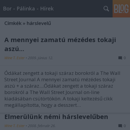
Bor - Pálinka - Hírek
Címkék
»
hárslevelű
A mennyei zamatú mézédes tokaji
aszú...
Wine T. Ester
•
2009. június 12.
0
Ódákat zengett a tokaji száraz borokról a The Wall
Street Journal A mennyei zamatú mézédes tokaji
aszú + a száraz....Ódákat zengett a tokaji száraz
borokról a The Wall Street Journal on-line
kiadásában csütörtökön. A tokaji keltezésű cikk
megállapította, hogy a desszert…
Elmerülünk némi hárslevelűben
Wine T. Ester
•
2008. február 26.
0