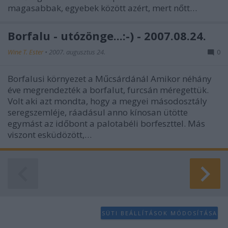
magasabbak, egyebek között azért, mert nőtt…
Borfalu - utózönge...:-) - 2007.08.24.
Wine T. Ester
•
2007. augusztus 24.
0
Borfalusi környezet a Műcsárdánál Amikor néhány
éve megrendezték a borfalut, furcsán méregettük.
Volt aki azt mondta, hogy a megyei másodosztály
seregszemléje, ráadásul anno kínosan ütötte
egymást az időbont a palotabéli borfeszttel. Más
viszont esküdözött,…
SÜTI BEÁLLÍTÁSOK MÓDOSÍTÁSA