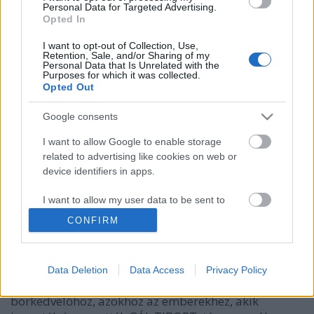
Personal Data for Targeted Advertising.
tiszteletére
Opted In
Wine T. Ester
•
2008. június 05.
0
I want to opt-out of Collection, Use,
Retention, Sale, and/or Sharing of my
Personal Data that Is Unrelated with the
Emléktáblát avattak Gál Tibor borász tiszteletére
Purposes for which it was collected.
Opted Out
Az idei Pannon Bormustrát követő fogadáson
emléktáblát avattak Gál Tibor tiszteletére. A neves
Google consents
egri borász egyebek mellett a Pannonhalmi Apátsági
Pincészet létrehozásában is közreműködött,
I want to allow Google to enable storage
alapítója volt…
related to advertising like cookies on web or
device identifiers in apps.
Egri Borbarát Hölgyek Egyesülete
I want to allow my user data to be sent to
felhívása
Google for online advertising purposes.
CONFIRM
Wine T. Ester
•
2008. március 17.
1
I want to allow Google to send me
personalized advertising.
Egri Borbarát Hölgyek Egyesülete felhívásal fordul
Data Deletion
Data Access
Privacy Policy
hazánk szőlőtermelőihez, borászaihoz, minden
I want to allow Google to enable storage
borkedvelőhöz, azokhoz az emberekhez, akik
related to analytics like cookies on web or