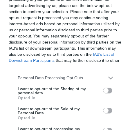
targeted advertising by us, please use the below opt-out
Bormustra és Gál Tibor Emléknap Egerben
section to confirm your selection. Please note that after your
Bikavérünnep :-) Július 11. és 13. között rendezik
opt-out request is processed you may continue seeing
meg Egerben az Egri Bikavér Ünnepét Szent Donát
interest-based ads based on personal information utilized by
napjához kapcsolódva - jelentették be csütörtökön a
us or personal information disclosed to third parties prior to
hevesi megyeszékhelyen. Augusztus 15-től 17-ig
your opt-out. You may separately opt-out of the further
pedig az Egri Bormustrára kerül…
disclosure of your personal information by third parties on the
IAB’s list of downstream participants. This information may
Felhívás!
also be disclosed by us to third parties on the
IAB’s List of
Downstream Participants
that may further disclose it to other
Wine T. Ester
•
2008. június 19.
0
third parties.
Please note that this website/app uses one or more Google
Personal Data Processing Opt Outs
Kedves Olvasó! Az Egri Borbarát Hölgyek
services and may gather and store information including but
Egyesülete nevében keresem meg Önt. Egyesületünk
not limited to your visit or usage behaviour. You may click to
I want to opt-out of the Sharing of my
egyik feladata a szőlőművelés, a borászati
personal data.
grant or deny consent to Google and its third-party tags to
tevékenységek hagyományainak megőrzése, annak
Opted In
use your data for below specified purposes in below Google
érdekében, hogy ez az utókor számára az egyetemes
consent section.
I want to opt-out of the Sale of my
kultúra része…
Personal Data.
Opted In
Emléktáblát avattak Gál Tibor borász
I want to opt-out of processing my