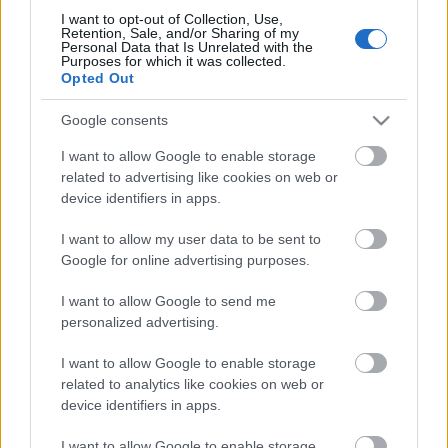
I want to opt-out of Collection, Use,
A testes francia
Retention, Sale, and/or Sharing of my
Personal Data that Is Unrelated with the
Purposes for which it was collected.
Wine T. Ester
•
2007. október 07.
0
Opted Out
A testes francia …
Google consents
I want to allow Google to enable storage
Hamisítják a világhírű francia bort
related to advertising like cookies on web or
device identifiers in apps.
Wine T. Ester
•
2007. szeptember 06.
0
I want to allow my user data to be sent to
Hamisítják a világhírű francia bort francia borok
Google for online advertising purposes.
harmadának megtévesztő a címkéje, az ital ugyanis
nem abban a régióban készült, ahol a felirat szerint
I want to allow Google to send me
kellett volna, és nem éri el azt a minőséget sem,
personalized advertising.
amelyet a címke szerint kellene - állítja egy
fogyasztóvédelmi…
I want to allow Google to enable storage
related to analytics like cookies on web or
device identifiers in apps.
Csúcson a francia pezsgőexport -
I want to allow Google to enable storage