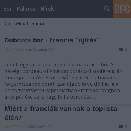
Bor - Pálinka - Hírek
Címkék
»
francia
Dobozos bor - francia "újítás"
Wine T. Ester
•
2013. június 13.
0
Ledőlt egy tabu: itt a fémdobozos francia bor A
hétvégi bordeaux-i Vinexpo borászati konferencián
mutatja be a Winestar nevű cég a fémdobozban
forgalmazandó borát. zzel újabb tabu dőlhet le a
borfogyasztással kapcsolatban Franciaországban,
ahol pár éve az is nagy felháborodást…
Miért a franciák vannak a toplista
élén?
Wine T. Ester
•
2008. július 22.
0