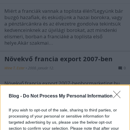
Miért a franciák vannak a toplista élén?Legyünk bár
buzgó hazafiak, és esküdjünk a hazai borokra, vagy
a pénztárcánkra és az élvezetre gondolva tekintsük
kedvenceinknek az újvilági borokat, azt mindenki
elismeri, borban a franciáké a toplista első
helye.Akár szakmai…
Növekvő francia export 2007-ben
Wine T. Ester
•
2008. január 12.
0
Növekvő francia export 2007-benbormarketing.hu,
2008-01-11A francia borok és alkoholok exportjának
értéke meghaladta a 9 milliárd eurót 2007-ben.Az
Blog -
Do Not Process My Personal Information
első tíz hónap exportjának értéke 9,2 milliárd és 9,5
milliárd euró közé tehető, ami 2006-hoz képest 9%-
If you wish to opt-out of the sale, sharing to third parties, or
os emelkedést…
processing of your personal or sensitive information for
targeted advertising by us, please use the below opt-out
section to confirm your selection. Please note that after your