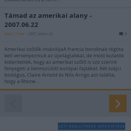
Támad az amerikai alany -
2007.06.22
Wine T. Ester
•
2007. június 22.
0
Amerikai szőlők inváziójaA francia boroknak régóta
kell versenyezniük az újvilágiakkal, de most kutatók
kiderítették, hogy az amerikai szőlő is szó szerint
fenyegeti a bennszülött európai fajtákat. Két svájci
biológus, Claire Arnold és Nils Arrigo azt találta,
hogy a Rhone…
SÜTI BEÁLLÍTÁSOK MÓDOSÍTÁSA