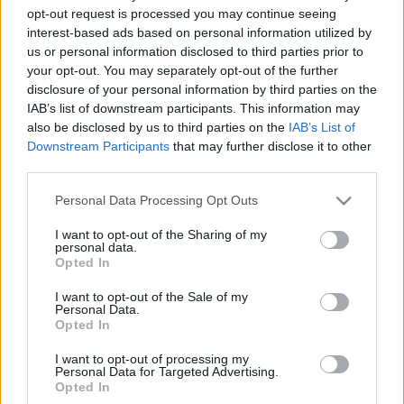
Bozsolébalhé
opt-out request is processed you may continue seeing
Wine T. Ester
•
2007. december 17.
0
interest-based ads based on personal information utilized by
us or personal information disclosed to third parties prior to
your opt-out. You may separately opt-out of the further
Bozsolébalhé Zsákos napfény sub rosa Beaujolais-
disclosure of your personal information by third parties on the
ban szerző - alföldi merlot A brit Decanter
IAB’s list of downstream participants. This information may
tudósítása szerint alapos a gyanú, hogy beaujolais-i
also be disclosed by us to third parties on the
IAB’s List of
szőlészek és borászok egy csoportja az alkoholt
Downstream Participants
that may further disclose it to other
cukorral kerekítette fölfelé. A törvénytelen…
third parties.
Please note that this website/app uses one or more Google
Personal Data Processing Opt Outs
Az év bora
services and may gather and store information including but
not limited to your visit or usage behaviour. You may click to
I want to opt-out of the Sharing of my
Wine T. Ester
•
2007. november 21.
0
personal data.
grant or deny consent to Google and its third-party tags to
Opted In
use your data for below specified purposes in below Google
Az év bora Clos des Papes Chateauneuf-du-Pape
consent section.
I want to opt-out of the Sale of my
2005 Szerző- alföldi merlot Egy időben makacsul
Personal Data.
tartotta magát a vélekedés, miszerint a Wine
Opted In
Spectator (a rossznyelvek szerint Wine Speculator) a
I want to opt-out of processing my
rekláminput alapján köpi ki az év bora outputot. Az
Personal Data for Targeted Advertising.
utóbbi…
Opted In