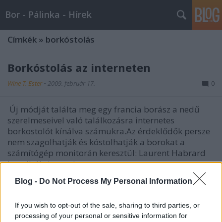
Bor - Pálinka - Hírek
Címkék
»
borkóstolás
Borkóstolás az interneten
Wine T. Ester
•
2009. február 17.
0
Új módját találta meg egy francia borász a nedű
szerelmeseivel való találkozásra internetes
borkostolót kínálva számukra.Az érdeklődők persze
nem szagolhatják és kóstolhatják a borokat a
számítógép monitorán keresztül: Laurent Habrard
boraiból viszont interneten…
Tokaji szamorodni: hogyan
Blog -
Do Not Process My Personal Information
kóstoljuk?
If you wish to opt-out of the sale, sharing to third parties, or
Wine T. Ester
•
2009. január 08.
0
processing of your personal or sensitive information for