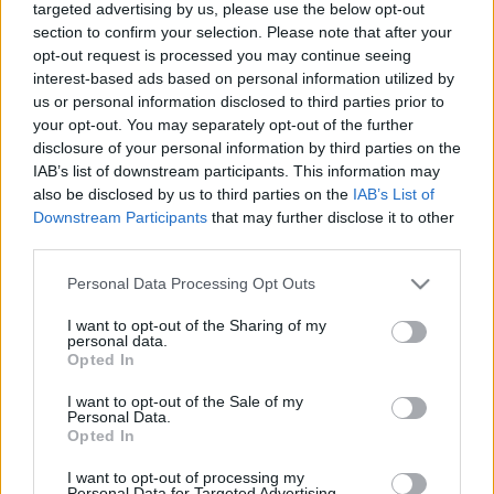
targeted advertising by us, please use the below opt-out
section to confirm your selection. Please note that after your
Tokaji szamorodni: hogyan kóstoljuk?HOGYAN
opt-out request is processed you may continue seeing
KÓSTOLJUNK szamorodnit? Nem egyszerű a kérdést
interest-based ads based on personal information utilized by
megválaszolni, ugyanis ha van ma a Kárpát-
us or personal information disclosed to third parties prior to
medencében olyan borféleség, amelynek kóstolható
your opt-out. You may separately opt-out of the further
változatai stílusukban igencsak eltérnek egymástól,
disclosure of your personal information by third parties on the
hát az a szamorodni. Nem is…
IAB’s list of downstream participants. This information may
also be disclosed by us to third parties on the
IAB’s List of
A szájüregi baktériumok fokozzák az
Downstream Participants
that may further disclose it to other
third parties.
ízérzést
Please note that this website/app uses one or more Google
Personal Data Processing Opt Outs
Wine T. Ester
•
2008. november 29.
0
services and may gather and store information including but
not limited to your visit or usage behaviour. You may click to
I want to opt-out of the Sharing of my
personal data.
A szájüregi baktériumok fokozzák az
grant or deny consent to Google and its third-party tags to
Opted In
ízérzéstÉlelmiszervegyészek kimutatták, hogy
use your data for below specified purposes in below Google
consent section.
bizonyos borok, gyümölcsök és zöldségek - a
I want to opt-out of the Sale of my
Personal Data.
szánkban élő baktériumoknak köszönhetően - egy
Opted In
késleltetett, de intenzív ízérzést okoznak.A modern
borkészítés atyjaként ismert néhai…
I want to opt-out of processing my
Personal Data for Targeted Advertising.