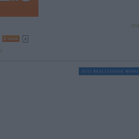
tov
Tetszik
0
!
SÜTI BEÁLLÍTÁSOK MÓDO