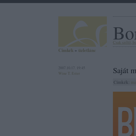
Bor
Csak szőlő, bor
Címkék
»
üzletlánc
2007.10.17. 19:45
Saját 
Wine T. Ester
Címkék:
ma