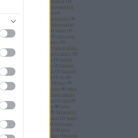
fesztivál
(
1
)
balatonföldvár
(
2
)
balatonfüred
(
16
)
balatongyörök
(
4
)
balatoni borrégió
(
1
)
balatonlelle
(
3
)
balatonrendes
(
1
)
balatonszepezd
(
2
)
balatonudvari
(
1
)
balaton sound
(
1
)
balázs
(
1
)
balázsolás
(
1
)
balf
(
1
)
balla géza
(
2
)
balogh szabó sándor
(
1
)
banderas
(
1
)
bár
(
1
)
barackpálinka
(
1
)
baranya
(
5
)
baranya megye
(
2
)
baranya megye bora
(
1
)
bardon
pincészet
(
1
)
bárdos
(
2
)
barrique
(
2
)
basf
(
1
)
bátaapáti
(
1
)
bátaszék
(
1
)
bauxit
(
2
)
bazalt
(
1
)
bb
(
2
)
bbor
(
1
)
beaujolais
(
3
)
bécs
(
5
)
becsvölgy
(
1
)
befektetés
(
4
)
békés
(
7
)
békéscsaba
(
9
)
békési pálinka
(
4
)
békési pálinka zrt
(
1
)
béla
(
3
)
béldaganat
(
1
)
belga
(
8
)
belga
boros
(
1
)
belgium
(
2
)
beltartalom
(
1
)
bemutató
(
1
)
bencés
(
1
)
benkő
dániel
(
2
)
benzin
(
1
)
beregszász
(
3
)
béres
(
3
)
béres rt
(
1
)
béres
szőlőbirtok
(
1
)
bérfőzés
(
1
)
berger