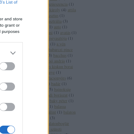
B’s List of
aszúesszencia
(
2
)
aszúeszencia
(
1
)
aszútörköly
(
1
)
áts károly
(
4
)
attila
(
2
)
auchan
(
1
)
augusztus
(
1
)
er and store
augusztus 20
(
1
)
ausztrália
(
3
)
to grant or
ausztria
(
15
)
autó
(
1
)
auto
(
1
)
ed purposes
autoverseny
(
1
)
avasi
(
1
)
avatás
(
1
)
axiál
(
1
)
az év borfogyasztója
(
1
)
az új
(
1
)
a hét bora
(
1
)
a vén
gulyás
(
1
)
báb
(
1
)
babarczi pince
(
1
)
babits mihály
(
3
)
bacchus
(
1
)
bächer iván
(
1
)
bacsó andrás
(
1
)
bács kiskun
(
2
)
bács kiskun borai
(
1
)
bács kiskun megye
(
1
)
badacsony
(
27
)
badacsonyörs
(
6
)
badacsonytomaj
(
2
)
badár
(
1
)
badcsony
(
1
)
baja
(
5
)
bajnokság
(
1
)
bajor
(
1
)
bakondi borászat
(
1
)
bakonyi károly
(
1
)
baky péter
(
1
)
bál
(
1
)
balassabor
(
1
)
balassa
istván
(
1
)
balassi bálint
(
1
)
balaton
(
65
)
balatonalmádi
(
3
)
balatonbogár
(
1
)
balatonboglár
(
12
)
balatonboglári szüreti