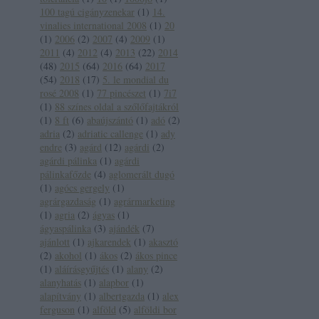
100 tagú cigányzenekar
(
1
)
14.
vinalies international 2008
(
1
)
20
(
1
)
2006
(
2
)
2007
(
4
)
2009
(
1
)
2011
(
4
)
2012
(
4
)
2013
(
22
)
2014
(
48
)
2015
(
64
)
2016
(
64
)
2017
(
54
)
2018
(
17
)
5. le mondial du
rosé 2008
(
1
)
77 pincészet
(
1
)
7i7
(
1
)
88 színes oldal a szőlőfajtákról
(
1
)
8 ft
(
6
)
abaújszántó
(
1
)
adó
(
2
)
adria
(
2
)
adriatic callenge
(
1
)
ady
endre
(
3
)
agárd
(
12
)
agárdi
(
2
)
agárdi pálinka
(
1
)
agárdi
pálinkafőzde
(
4
)
aglomerált dugó
(
1
)
agócs gergely
(
1
)
agrárgazdaság
(
1
)
agrármarketing
(
1
)
agria
(
2
)
ágyas
(
1
)
ágyaspálinka
(
3
)
ajándék
(
7
)
ajánlott
(
1
)
ajkarendek
(
1
)
akasztó
(
2
)
akohol
(
1
)
ákos
(
2
)
ákos pince
(
1
)
aláírásgyűjtés
(
1
)
alany
(
2
)
alanyhatás
(
1
)
alapbor
(
1
)
alapítvány
(
1
)
albertgazda
(
1
)
alex
ferguson
(
1
)
alföld
(
5
)
alföldi bor