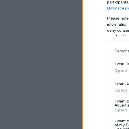
participants
Downstream 
Please note
information 
deny consent
in below Go
Persona
I want t
Opted 
I want t
Opted 
I want 
Advertis
Opted 
I want t
of my P
was col