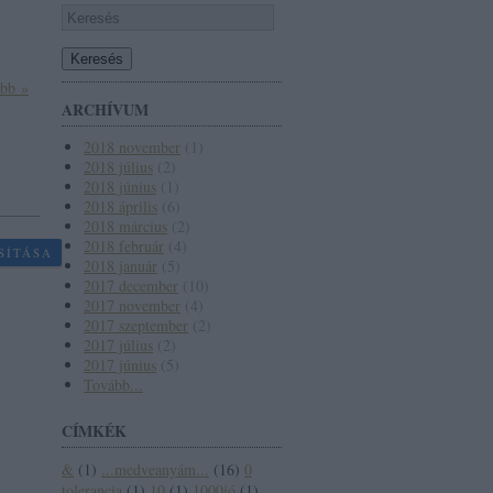
ább »
ARCHÍVUM
2018 november
(
1
)
2018 július
(
2
)
2018 június
(
1
)
2018 április
(
6
)
2018 március
(
2
)
2018 február
(
4
)
SÍTÁSA
2018 január
(
5
)
2017 december
(
10
)
2017 november
(
4
)
2017 szeptember
(
2
)
2017 július
(
2
)
2017 június
(
5
)
Tovább
...
CÍMKÉK
&
(
1
)
...medveanyám...
(
16
)
0
tolerancia
(
1
)
10
(
1
)
1000jó
(
1
)