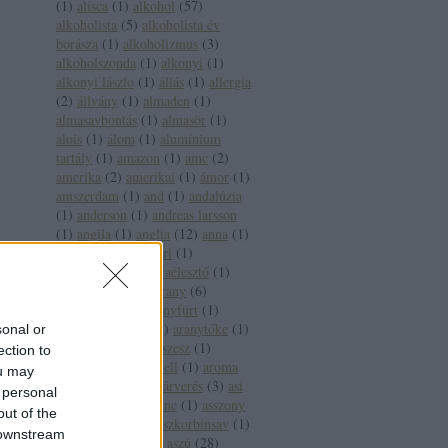
(
1
)
alisca
(
1
)
alkohol
(
57
)
alkoholista
(
5
)
alkoholista év
borásza
(
1
)
alkoholizmus
(
3
)
alkoholszonda
(
1
)
alkonyi
(
1
)
alkonyi lászlo
(
1
)
állás
(
1
)
allergia
(
2
)
állvány
(
1
)
almaden
(
1
)
almasavbontás
(
1
)
almasör
(
1
)
alois
(
1
)
álom
(
1
)
alumínium
tartály
(
1
)
amazon
(
1
)
amc
(
2
)
amerika
(
2
)
amerikai
(
1
)
ámor
(
1
)
amszerdam
(
1
)
and
(
1
)
andalúzia
(
1
)
anderson
(
1
)
andreas larsson
(
1
)
angila
(
1
)
anglia
(
12
)
anna
(
1
)
anna bál
(
1
)
antinori
(
1
)
antioxidáns
(
3
)
anyaélesztő
(
1
)
apát
(
1
)
apeh
(
1
)
arany
(
6
)
aranycsapat
(
4
)
aranyfürt
(
1
)
aranyháromszög
(
1
)
aranytőke
(
1
)
sonal or
arany jános
(
3
)
arcszesz
(
1
)
ection to
árfolyam
(
1
)
árkartell
(
1
)
aroma
ou may
(
2
)
árvai jános
(
1
)
árverés
(
3
)
asi
 personal
(
1
)
assisi szent ferenc
(
1
)
asszony
out of the
(
1
)
ásványvíz
(
5
)
aszkorbinsav
(
1
)
 downstream
asztala
(
1
)
aszu
(
3
)
aszú
(
28
)