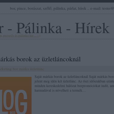
bor, pince, borászat, szőlő, pálinka, párlat, hírek .. e-mail: teste
 - Pálinka - Hírek
, pezsgős és pálinka hír ... :-)
márkás borok az üzletláncoknál
rketing
bor
márka
üzletlánc
Saját márkás borok az üzletláncoknál Saját márkás bor
jelent meg idén két üzletlánc. Az őszi időszakban szint
minden kereskedelmi hálózat borpromóciókat indít, am
harmadával is növelheti a termék…