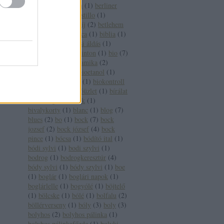
pincészet
(
1
)
berlin
(
1
)
berliner
wein trophy
(
1
)
bestillo
(
1
)
betegség
(
2
)
betétdíj
(
2
)
betlehem
(
1
)
betörő
(
1
)
bianca
(
1
)
biblia
(
1
)
bíboros
(
2
)
bíborosi áldás
(
1
)
bikavér
(
17
)
bill clinton
(
1
)
bio
(
7
)
biobor
(
13
)
biodinamika
(
2
)
biodinamikus
(
2
)
bioetanol
(
1
)
bioétel
(
1
)
biofach
(
1
)
biokontroll
(
1
)
bioszőlő
(
1
)
bióüzlet
(
1
)
bírálat
(
1
)
bírság
(
2
)
birtok
(
1
)
bivalykorty
(
1
)
blanc
(
1
)
blog
(
7
)
blues
(
2
)
bo
(
1
)
bock
(
7
)
bock
jozsef
(
2
)
bock józsef
(
4
)
bock
pince
(
1
)
bócsa
(
1
)
bódító ital
(
1
)
bódi sylvi
(
1
)
bodi szylvi
(
1
)
bodrog
(
1
)
bodrogkeresztúr
(
4
)
bódy sylvi
(
1
)
bódy szylvi
(
1
)
boe
(
1
)
boglár
(
1
)
boglári napok
(
1
)
boglárlelle
(
1
)
bogyólé
(
1
)
böjtelő
(
1
)
bölcske
(
1
)
bólé
(
1
)
bolfalu
(
2
)
böllérverseny
(
1
)
bóly
(
3
)
boly
(
3
)
bolyhos
(
2
)
bolyhos pálinka
(
1
)
bolyhos pálinkafőzde
(
1
)
bolyki