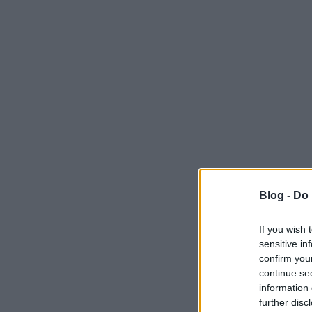
Blog -
Do 
If you wish 
sensitive in
confirm you
continue se
information 
further disc