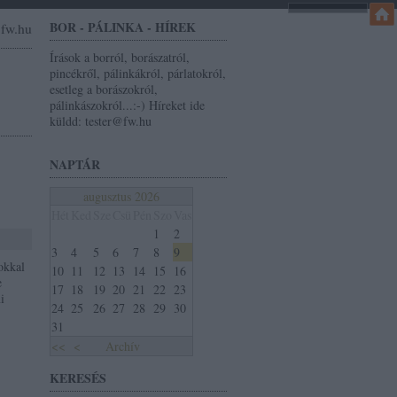
BOR - PÁLINKA - HÍREK
r@fw.hu
Írások a borról, borászatról,
pincékről, pálinkákról, párlatokról,
esetleg a borászokról,
pálinkászokról...:-) Híreket ide
küldd: tester@fw.hu
NAPTÁR
augusztus 2026
Hét
Ked
Sze
Csü
Pén
Szo
Vas
1
2
3
4
5
6
7
8
9
okkal
10
11
12
13
14
15
16
e
17
18
19
20
21
22
23
i
24
25
26
27
28
29
30
31
<<
<
Archív
KERESÉS