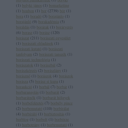
(
1
)
bolyki jános
(
1
)
bomarketing
(
1
)
bonbon
(
1
)
bor
(
2739
)
bór
(
1
)
bora
(
1
)
boradó
(
3
)
borajánlo
(
1
)
borajánló
(
9
)
borakadémia
(
5
)
boráldás
(
1
)
borárak
(
1
)
borárverés
(
6
)
borasz
(
1
)
borász
(
120
)
borászat
(
211
)
borászati egyesület
(
1
)
borászati előadások
(
1
)
borászati kutató
(
1
)
borászati
tanfolyam
(
2
)
borászati tanszék
(
1
)
borászati technológia
(
1
)
borászatok
(
1
)
borászbál
(
2
)
borászképzés
(
2
)
borászlány
(
1
)
borásznő
(
1
)
borászok
(
4
)
borászok
borásza
(
5
)
borász sí kupa
(
1
)
boraukció
(
1
)
borbál
(
7
)
borbár
(
1
)
borbarangolás
(
1
)
borbarát
(
2
)
borbarátnők
(
1
)
borbarát hölgyek
(
1
)
borbefektetés
(
7
)
borbély pince
(
2
)
borbemutató
(
110
)
borbírálat
(
4
)
borbíráló
(
1
)
borbiztosítás
(
1
)
borblog
(
1
)
borbolt
(
1
)
borbörze
(
1
)
borbotrány
(
1
)
borbrmutató
(
1
)