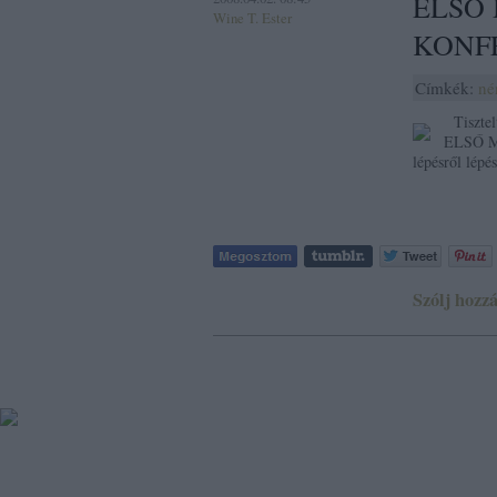
ELSŐ
Wine T. Ester
KONFE
Címkék:
né
Tisztel
ELSŐ M
lépésről lép
Szólj hozzá