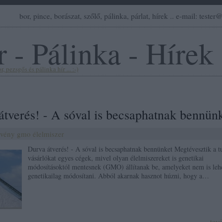
bor, pince, borászat, szőlő, pálinka, párlat, hírek .. e-mail: teste
 - Pálinka - Hírek
, pezsgős és pálinka hír ... :-)
átverés! - A sóval is becsaphatnak bennün
rvény
gmo
élelmiszer
Durva átverés! - A sóval is becsaphatnak bennünket Megtévesztik a t
vásárlókat egyes cégek, mivel olyan élelmiszereket is genetikai
módosításoktól mentesnek (GMO) állítanak be, amelyeket nem is leh
genetikailag módosítani. Abból akarnak hasznot húzni, hogy a…
tov