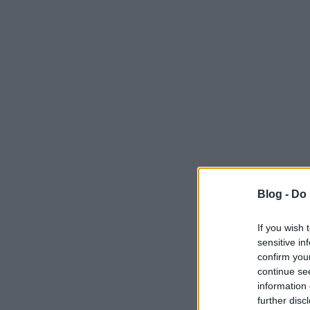
Blog -
Do 
If you wish 
sensitive in
confirm you
continue se
information 
further disc