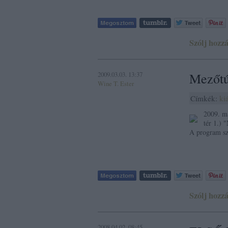
Szólj hozzá
2009.03.03. 13:37
Mezőtú
Wine T. Ester
Címkék:
kiá
2009. má
tér 1.) 
A program sz
Szólj hozzá
2008.04.02. 08:45