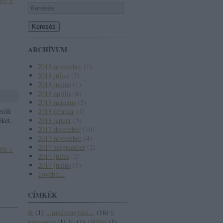
ARCHÍVUM
2018 november
(
1
)
2018 július
(
2
)
2018 június
(
1
)
2018 április
(
6
)
2018 március
(
2
)
tőfi
2018 február
(
4
)
öket.
2018 január
(
5
)
2017 december
(
10
)
2017 november
(
4
)
2017 szeptember
(
2
)
ább »
2017 július
(
2
)
2017 június
(
5
)
Tovább
...
CÍMKÉK
&
(
1
)
...medveanyám...
(
16
)
0
tolerancia
(
1
)
10
(
1
)
1000jó
(
1
)