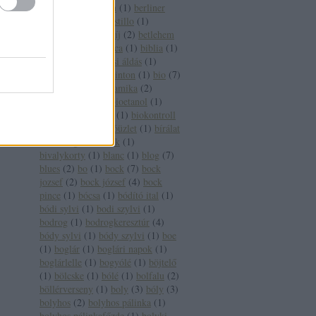
pincészet
(
1
)
berlin
(
1
)
berliner
wein trophy
(
1
)
bestillo
(
1
)
betegség
(
2
)
betétdíj
(
2
)
betlehem
(
1
)
betörő
(
1
)
bianca
(
1
)
biblia
(
1
)
bíboros
(
2
)
bíborosi áldás
(
1
)
bikavér
(
17
)
bill clinton
(
1
)
bio
(
7
)
biobor
(
13
)
biodinamika
(
2
)
biodinamikus
(
2
)
bioetanol
(
1
)
bioétel
(
1
)
biofach
(
1
)
biokontroll
(
1
)
bioszőlő
(
1
)
bióüzlet
(
1
)
bírálat
(
1
)
bírság
(
2
)
birtok
(
1
)
bivalykorty
(
1
)
blanc
(
1
)
blog
(
7
)
blues
(
2
)
bo
(
1
)
bock
(
7
)
bock
jozsef
(
2
)
bock józsef
(
4
)
bock
pince
(
1
)
bócsa
(
1
)
bódító ital
(
1
)
bódi sylvi
(
1
)
bodi szylvi
(
1
)
bodrog
(
1
)
bodrogkeresztúr
(
4
)
bódy sylvi
(
1
)
bódy szylvi
(
1
)
boe
(
1
)
boglár
(
1
)
boglári napok
(
1
)
boglárlelle
(
1
)
bogyólé
(
1
)
böjtelő
(
1
)
bölcske
(
1
)
bólé
(
1
)
bolfalu
(
2
)
böllérverseny
(
1
)
boly
(
3
)
bóly
(
3
)
bolyhos
(
2
)
bolyhos pálinka
(
1
)
bolyhos pálinkafőzde
(
1
)
bolyki