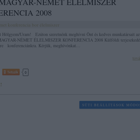
 MAGYAR-NÉMET ÉLELMISZER
RENCIA 2008
met
konferencia
bor
élelmiszer
t Hölgyem/Uram! Ezúton szeretnénk meghívni Önt és kedves munkatársait
AGYAR-NÉMET ÉLELMISZER KONFERENCIA 2008 Külföldi terjeszkedé
ésre konferenciánkra. Kérjük, meghívónkat…
tov
Tetszik
0
!
SÜTI BEÁLLÍTÁSOK MÓDO