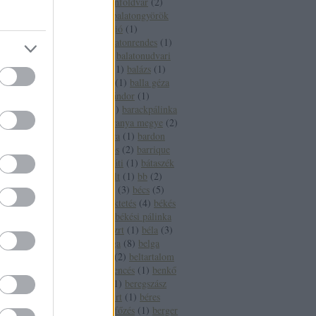
fesztivál
(
1
)
balatonföldvár
(
2
)
balatonfüred
(
16
)
balatongyörök
(
4
)
balatoni borrégió
(
1
)
balatonlelle
(
3
)
balatonrendes
(
1
)
balatonszepezd
(
2
)
balatonudvari
(
1
)
balaton sound
(
1
)
balázs
(
1
)
balázsolás
(
1
)
balf
(
1
)
balla géza
(
2
)
balogh szabó sándor
(
1
)
banderas
(
1
)
bár
(
1
)
barackpálinka
(
1
)
baranya
(
5
)
baranya megye
(
2
)
baranya megye bora
(
1
)
bardon
pincészet
(
1
)
bárdos
(
2
)
barrique
(
2
)
basf
(
1
)
bátaapáti
(
1
)
bátaszék
(
1
)
bauxit
(
2
)
bazalt
(
1
)
bb
(
2
)
bbor
(
1
)
beaujolais
(
3
)
bécs
(
5
)
becsvölgy
(
1
)
befektetés
(
4
)
békés
(
7
)
békéscsaba
(
9
)
békési pálinka
(
4
)
békési pálinka zrt
(
1
)
béla
(
3
)
béldaganat
(
1
)
belga
(
8
)
belga
boros
(
1
)
belgium
(
2
)
beltartalom
(
1
)
bemutató
(
1
)
bencés
(
1
)
benkő
dániel
(
2
)
benzin
(
1
)
beregszász
(
3
)
béres
(
3
)
béres rt
(
1
)
béres
szőlőbirtok
(
1
)
bérfőzés
(
1
)
berger