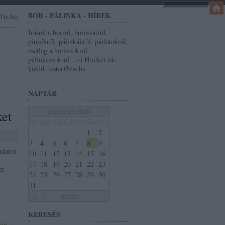
BOR - PÁLINKA - HÍREK
r@fw.hu
Írások a borról, borászatról,
pincékről, pálinkákról, párlatokról,
esetleg a borászokról,
pálinkászokról...:-) Híreket ide
küldd: tester@fw.hu
NAPTÁR
augusztus 2026
ket
Hét
Ked
Sze
Csü
Pén
Szo
Vas
1
2
3
4
5
6
7
8
9
udatos
10
11
12
13
14
15
16
17
18
19
20
21
22
23
et
24
25
26
27
28
29
30
31
<<
<
Archív
KERESÉS
ább »