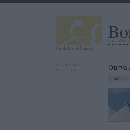
Bor
Csak szőlő, bor
Címkék
»
élelmiszer
2015.09.15. 06:53
Durva 
Wine T. Ester
Címkék:
tö