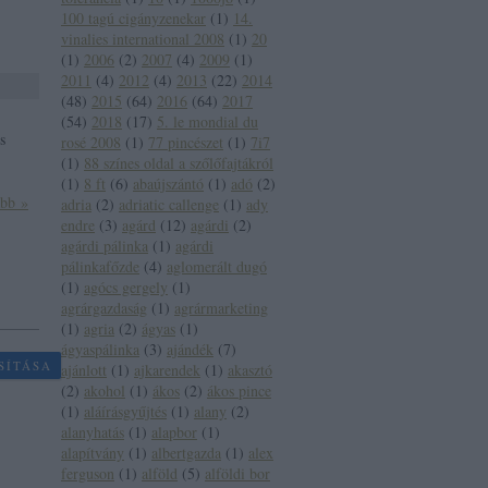
100 tagú cigányzenekar
(
1
)
14.
vinalies international 2008
(
1
)
20
(
1
)
2006
(
2
)
2007
(
4
)
2009
(
1
)
2011
(
4
)
2012
(
4
)
2013
(
22
)
2014
(
48
)
2015
(
64
)
2016
(
64
)
2017
 az
(
54
)
2018
(
17
)
5. le mondial du
s
rosé 2008
(
1
)
77 pincészet
(
1
)
7i7
(
1
)
88 színes oldal a szőlőfajtákról
(
1
)
8 ft
(
6
)
abaújszántó
(
1
)
adó
(
2
)
ább »
adria
(
2
)
adriatic callenge
(
1
)
ady
endre
(
3
)
agárd
(
12
)
agárdi
(
2
)
agárdi pálinka
(
1
)
agárdi
pálinkafőzde
(
4
)
aglomerált dugó
(
1
)
agócs gergely
(
1
)
agrárgazdaság
(
1
)
agrármarketing
(
1
)
agria
(
2
)
ágyas
(
1
)
ágyaspálinka
(
3
)
ajándék
(
7
)
SÍTÁSA
ajánlott
(
1
)
ajkarendek
(
1
)
akasztó
(
2
)
akohol
(
1
)
ákos
(
2
)
ákos pince
(
1
)
aláírásgyűjtés
(
1
)
alany
(
2
)
alanyhatás
(
1
)
alapbor
(
1
)
alapítvány
(
1
)
albertgazda
(
1
)
alex
ferguson
(
1
)
alföld
(
5
)
alföldi bor