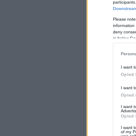
participants
Downstream 
Please note
information 
deny consent
in below Go
Persona
I want t
Opted 
I want t
Opted 
I want 
Advertis
Opted 
I want t
of my P
was col