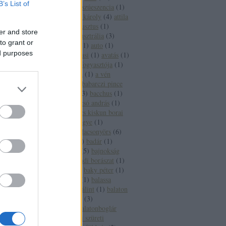
B’s List of
aszúesszencia
(
2
)
aszúeszencia
(
1
)
aszútörköly
(
1
)
áts károly
(
4
)
attila
(
2
)
auchan
(
1
)
augusztus
(
1
)
er and store
augusztus 20
(
1
)
ausztrália
(
3
)
to grant or
ausztria
(
15
)
autó
(
1
)
auto
(
1
)
ed purposes
autoverseny
(
1
)
avasi
(
1
)
avatás
(
1
)
axiál
(
1
)
az év borfogyasztója
(
1
)
az új
(
1
)
a hét bora
(
1
)
a vén
gulyás
(
1
)
báb
(
1
)
babarczi pince
(
1
)
babits mihály
(
3
)
bacchus
(
1
)
bächer iván
(
1
)
bacsó andrás
(
1
)
bács kiskun
(
2
)
bács kiskun borai
(
1
)
bács kiskun megye
(
1
)
badacsony
(
27
)
badacsonyörs
(
6
)
badacsonytomaj
(
2
)
badár
(
1
)
badcsony
(
1
)
baja
(
5
)
bajnokság
(
1
)
bajor
(
1
)
bakondi borászat
(
1
)
bakonyi károly
(
1
)
baky péter
(
1
)
bál
(
1
)
balassabor
(
1
)
balassa
istván
(
1
)
balassi bálint
(
1
)
balaton
(
65
)
balatonalmádi
(
3
)
balatonbogár
(
1
)
balatonboglár
(
12
)
balatonboglári szüreti