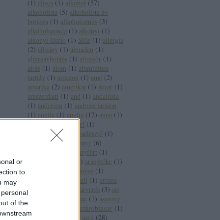
(
1
)
alisca
(
1
)
alkohol
(
57
)
alkoholista
(
5
)
alkoholista év
borásza
(
1
)
alkoholizmus
(
3
)
alkoholszonda
(
1
)
alkonyi
(
1
)
alkonyi lászlo
(
1
)
állás
(
1
)
allergia
(
2
)
állvány
(
1
)
almaden
(
1
)
almasavbontás
(
1
)
almasör
(
1
)
alois
(
1
)
álom
(
1
)
alumínium
tartály
(
1
)
amazon
(
1
)
amc
(
2
)
amerika
(
2
)
amerikai
(
1
)
ámor
(
1
)
amszerdam
(
1
)
and
(
1
)
andalúzia
(
1
)
anderson
(
1
)
andreas larsson
(
1
)
angila
(
1
)
anglia
(
12
)
anna
(
1
)
anna bál
(
1
)
antinori
(
1
)
antioxidáns
(
3
)
anyaélesztő
(
1
)
apát
(
1
)
apeh
(
1
)
arany
(
6
)
aranycsapat
(
4
)
aranyfürt
(
1
)
aranyháromszög
(
1
)
aranytőke
(
1
)
sonal or
arany jános
(
3
)
arcszesz
(
1
)
ection to
árfolyam
(
1
)
árkartell
(
1
)
aroma
ou may
(
2
)
árvai jános
(
1
)
árverés
(
3
)
asi
 personal
(
1
)
assisi szent ferenc
(
1
)
asszony
out of the
(
1
)
ásványvíz
(
5
)
aszkorbinsav
(
1
)
 downstream
asztala
(
1
)
aszu
(
3
)
aszú
(
28
)