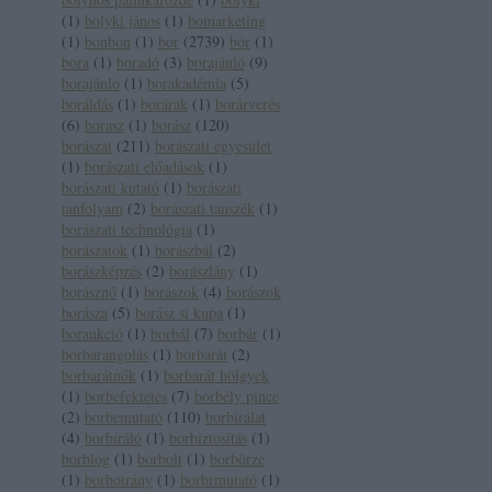
(
1
)
bolyki jános
(
1
)
bomarketing
(
1
)
bonbon
(
1
)
bor
(
2739
)
bór
(
1
)
bora
(
1
)
boradó
(
3
)
borajánló
(
9
)
borajánlo
(
1
)
borakadémia
(
5
)
boráldás
(
1
)
borárak
(
1
)
borárverés
(
6
)
borasz
(
1
)
borász
(
120
)
borászat
(
211
)
borászati egyesület
(
1
)
borászati előadások
(
1
)
borászati kutató
(
1
)
borászati
tanfolyam
(
2
)
borászati tanszék
(
1
)
borászati technológia
(
1
)
borászatok
(
1
)
borászbál
(
2
)
borászképzés
(
2
)
borászlány
(
1
)
borásznő
(
1
)
borászok
(
4
)
borászok
borásza
(
5
)
borász sí kupa
(
1
)
boraukció
(
1
)
borbál
(
7
)
borbár
(
1
)
borbarangolás
(
1
)
borbarát
(
2
)
borbarátnők
(
1
)
borbarát hölgyek
(
1
)
borbefektetés
(
7
)
borbély pince
(
2
)
borbemutató
(
110
)
borbírálat
(
4
)
borbíráló
(
1
)
borbiztosítás
(
1
)
borblog
(
1
)
borbolt
(
1
)
borbörze
(
1
)
borbotrány
(
1
)
borbrmutató
(
1
)