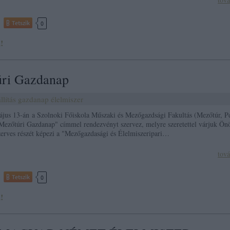
Tetszik
0
!
ri Gazdanap
llítás
gazdanap
élelmiszer
jus 13-án a Szolnoki Főiskola Műszaki és Mezőgazdsági Fakultás (Mezőtúr, Pe
"Mezőtúri Gazdanap" címmel rendezvényt szervez, melyre szeretettel várjuk Ön
erves részét képezi a "Mezőgazdasági és Élelmiszeripari…
tov
Tetszik
0
!