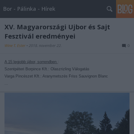
Bor - Pálinka - Hírek
XV. Magyarországi Újbor és Sajt
Fesztivál eredményei
Wine T. Ester
•
2018. november 22.
0
A 15 legjobb újbor, sorrendben
:
Szentpéteri Borpince Kft.: Olaszrizling Válogatás
Varga Pincészet Kft.: Aranymetszés Friss Sauvignon Blanc
...