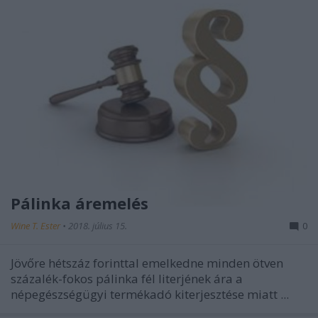
Pálinka áremelés
Wine T. Ester
•
2018. július 15.
0
Jövőre hétszáz forinttal emelkedne minden ötven
százalék-fokos pálinka fél literjének ára a
népegészségügyi termékadó kiterjesztése miatt ...