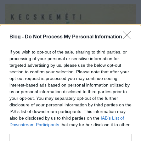
Blog -
Do Not Process My Personal Information
If you wish to opt-out of the sale, sharing to third parties, or
processing of your personal or sensitive information for
targeted advertising by us, please use the below opt-out
section to confirm your selection. Please note that after your
opt-out request is processed you may continue seeing
interest-based ads based on personal information utilized by
us or personal information disclosed to third parties prior to
your opt-out. You may separately opt-out of the further
III. Kecskeméti Barackpálinka és
disclosure of your personal information by third parties on the
Borfesztivál
IAB’s list of downstream participants. This information may
also be disclosed by us to third parties on the
IAB’s List of
Wine T. Ester
•
2018. június 19.
0
Downstream Participants
that may further disclose it to other
third parties.
III. Kecskeméti Barackpálinka és Borfesztivál