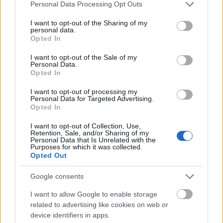
Please note that this website/app uses one or more Google
Personal Data Processing Opt Outs
services and may gather and store information including but
A III. Kecskeméti Barackpálinka és Borfesztivál
not limited to your visit or usage behaviour. You may click to
I want to opt-out of the Sharing of my
megnyitóján a kecskeméti kiválóságok mellett, ...
personal data.
grant or deny consent to Google and its third-party tags to
Opted In
use your data for below specified purposes in below Google
Nembor: KSE XII. Nemzetközi
consent section.
I want to opt-out of the Sale of my
Personal Data.
Sörverseny eredmények
Opted In
Wine T. Ester
•
2018. április 26.
0
I want to opt-out of processing my
Personal Data for Targeted Advertising.
Opted In
Grand Champion
(1):
Mad Scientist
–
Cookie Monster
I want to opt-out of Collection, Use,
Gyémánt Diploma
(2-3):
Retention, Sale, and/or Sharing of my
Personal Data that Is Unrelated with the
Fehér Nyúl Sörfőzde
–
Fehér Nyúl Apa
Purposes for which it was collected.
Monyo
...
Opted Out
Google consents
Borászok Borásza - 2018
I want to allow Google to enable storage
Wine T. Ester
•
2018. április 22.
0
related to advertising like cookies on web or
device identifiers in apps.