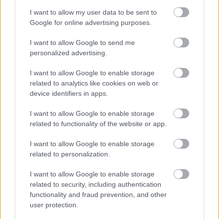
Konyári János lett 2018-ban a Borászok Borásza
Konyári János, a balatonboglári Konyári Pincészet ...
I want to allow my user data to be sent to
Google for online advertising purposes.
I want to allow Google to send me
personalized advertising.
I want to allow Google to enable storage
related to analytics like cookies on web or
device identifiers in apps.
I want to allow Google to enable storage
related to functionality of the website or app.
I want to allow Google to enable storage
related to personalization.
I want to allow Google to enable storage
Pálinka - Első Balaton Open
related to security, including authentication
functionality and fraud prevention, and other
Wine T. Ester
•
2018. április 17.
0
user protection.