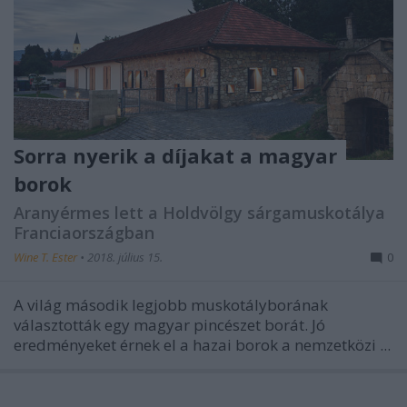
Sorra nyerik a díjakat a magyar
borok
Aranyérmes lett a Holdvölgy sárgamuskotálya
Franciaországban
Wine T. Ester
•
2018. július 15.
0
A világ második legjobb muskotályborának
választották egy magyar pincészet borát. Jó
eredményeket érnek el a hazai borok a nemzetközi ...