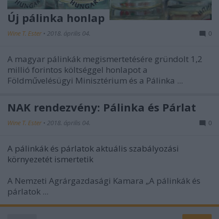
Új pálinka honlap
Wine T. Ester
•
2018. április 04.
0
A magyar pálinkák megismertetésére gründolt 1,2
millió forintos költséggel honlapot a
Földművelésügyi Minisztérium és a Pálinka ...
NAK rendezvény: Pálinka és Párlat
Wine T. Ester
•
2018. április 04.
0
A pálinkák és párlatok aktuális szabályozási
környezetét ismertetik
A Nemzeti Agrárgazdasági Kamara „A pálinkák és
párlatok ...