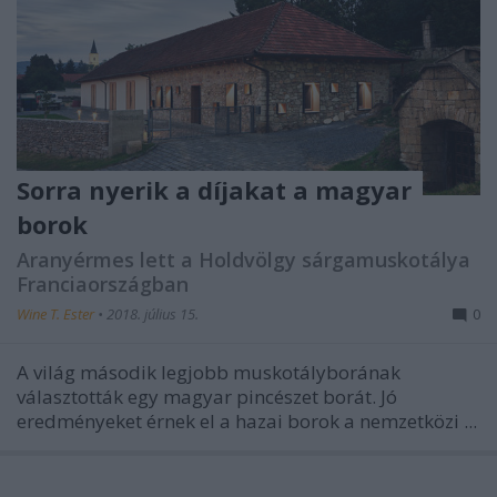
Sorra nyerik a díjakat a magyar
borok
Aranyérmes lett a Holdvölgy sárgamuskotálya
Franciaországban
Wine T. Ester
•
2018. július 15.
0
A világ második legjobb muskotályborának
választották egy magyar pincészet borát. Jó
eredményeket érnek el a hazai borok a nemzetközi ...