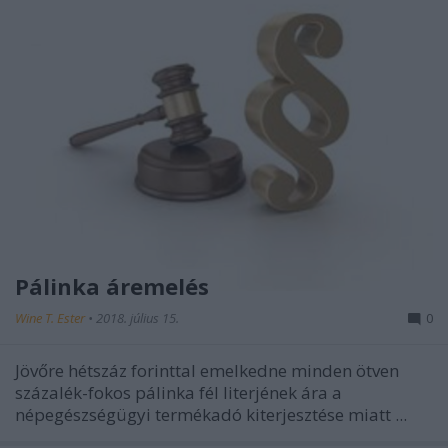
Pálinka áremelés
Wine T. Ester
•
2018. július 15.
0
Jövőre hétszáz forinttal emelkedne minden ötven
százalék-fokos pálinka fél literjének ára a
népegészségügyi termékadó kiterjesztése miatt ...