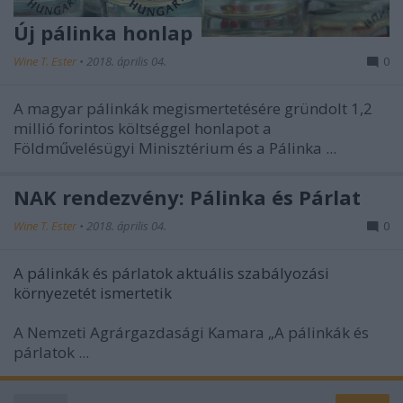
Új pálinka honlap
Wine T. Ester
•
2018. április 04.
0
A magyar pálinkák megismertetésére gründolt 1,2
millió forintos költséggel honlapot a
Földművelésügyi Minisztérium és a Pálinka ...
NAK rendezvény: Pálinka és Párlat
Wine T. Ester
•
2018. április 04.
0
A pálinkák és párlatok aktuális szabályozási
környezetét ismertetik
A Nemzeti Agrárgazdasági Kamara „A pálinkák és
párlatok ...