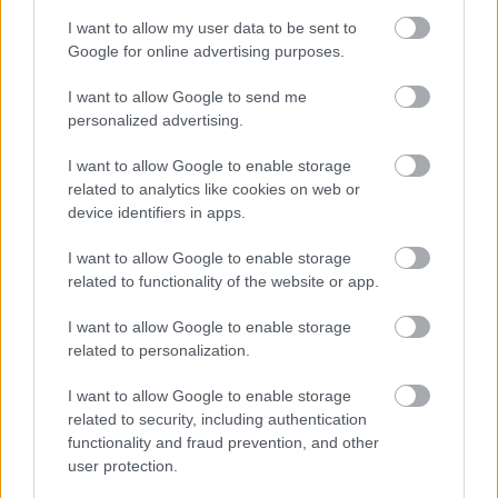
Konyári János lett 2018-ban a Borászok Borásza
Konyári János, a balatonboglári Konyári Pincészet ...
I want to allow my user data to be sent to
Google for online advertising purposes.
I want to allow Google to send me
personalized advertising.
I want to allow Google to enable storage
related to analytics like cookies on web or
device identifiers in apps.
I want to allow Google to enable storage
related to functionality of the website or app.
I want to allow Google to enable storage
related to personalization.
I want to allow Google to enable storage
Pálinka - Első Balaton Open
related to security, including authentication
functionality and fraud prevention, and other
Wine T. Ester
•
2018. április 17.
0
user protection.