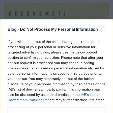
Blog -
Do Not Process My Personal Information
If you wish to opt-out of the sale, sharing to third parties, or
processing of your personal or sensitive information for
targeted advertising by us, please use the below opt-out
section to confirm your selection. Please note that after your
opt-out request is processed you may continue seeing
interest-based ads based on personal information utilized by
us or personal information disclosed to third parties prior to
your opt-out. You may separately opt-out of the further
III. Kecskeméti Barackpálinka és
disclosure of your personal information by third parties on the
Borfesztivál
IAB’s list of downstream participants. This information may
also be disclosed by us to third parties on the
IAB’s List of
Wine T. Ester
•
2018. június 19.
0
Downstream Participants
that may further disclose it to other
third parties.
III. Kecskeméti Barackpálinka és Borfesztivál