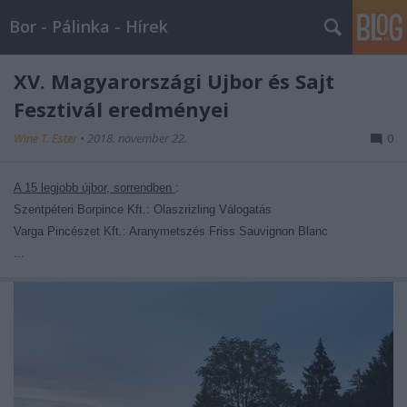
Bor - Pálinka - Hírek
XV. Magyarországi Újbor és Sajt
Fesztivál eredményei
Wine T. Ester
•
2018. november 22.
0
A 15 legjobb újbor, sorrendben
:
Szentpéteri Borpince Kft.: Olaszrizling Válogatás
Varga Pincészet Kft.: Aranymetszés Friss Sauvignon Blanc
...