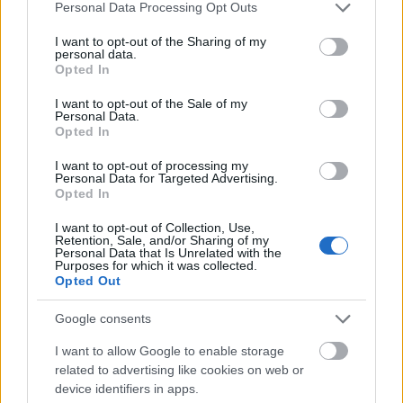
Please note that this website/app uses one or more Google
Personal Data Processing Opt Outs
services and may gather and store information including but
A III. Kecskeméti Barackpálinka és Borfesztivál
not limited to your visit or usage behaviour. You may click to
I want to opt-out of the Sharing of my
megnyitóján a kecskeméti kiválóságok mellett, ...
personal data.
grant or deny consent to Google and its third-party tags to
Opted In
use your data for below specified purposes in below Google
Nembor: KSE XII. Nemzetközi
consent section.
I want to opt-out of the Sale of my
Personal Data.
Sörverseny eredmények
Opted In
Wine T. Ester
•
2018. április 26.
0
I want to opt-out of processing my
Personal Data for Targeted Advertising.
Opted In
Grand Champion
(1):
Mad Scientist
–
Cookie Monster
I want to opt-out of Collection, Use,
Gyémánt Diploma
(2-3):
Retention, Sale, and/or Sharing of my
Personal Data that Is Unrelated with the
Fehér Nyúl Sörfőzde
–
Fehér Nyúl Apa
Purposes for which it was collected.
Monyo
...
Opted Out
Google consents
Borászok Borásza - 2018
I want to allow Google to enable storage
Wine T. Ester
•
2018. április 22.
0
related to advertising like cookies on web or
device identifiers in apps.