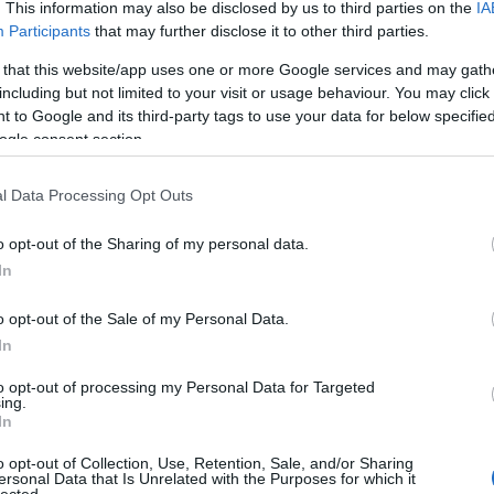
dapest
bor
. This information may also be disclosed by us to third parties on the
IA
Participants
that may further disclose it to other third parties.
Hazajöttek a svájci tutiból, hogy a Nyóckerben nyissanak borozót!Ka
Imre üzleti terv nélkül, vállalkozói hedonizmusból, minden megspóro
 that this website/app uses one or more Google services and may gath
pénzüket kockára téve vágott bele a budapesti kalandba. Pedig minde
including but not limited to your visit or usage behaviour. You may click 
megpróbálta őket erről lebeszélni " Anyukám sírt, amikor elmondtuk
 to Google and its third-party tags to use your data for below specifi
hogy…
ogle consent section.
l Data Processing Opt Outs
tov
o opt-out of the Sharing of my personal data.
Tetszik
0
In
!
o opt-out of the Sale of my Personal Data.
In
SÜTI BEÁLLÍTÁSOK MÓDO
to opt-out of processing my Personal Data for Targeted
ing.
In
o opt-out of Collection, Use, Retention, Sale, and/or Sharing
ersonal Data that Is Unrelated with the Purposes for which it
lected.