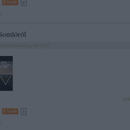
Tetszik
0
!
Somlóról
mló
bormarketing
bor
2017
tov
Tetszik
0
!