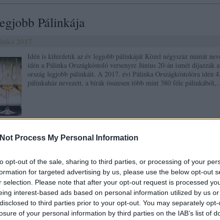
egjobb Pálinkája
linka
2017
Idén is kihirdetik az év legjobb pálinkáját Közel négyszáz mintát nev
idén a Pálinka Országkóstoló versenyre Június 20-án ismét díjazzák a
ország legjobb pálinkáit. A 2017. évi Pálinka Országkóstolóra idén 4
pálinkaház nevezett, a bírák összesen több mint 380 féle pálinkából
tov
Not Process My Personal Information
Tetszik
0
to opt-out of the sale, sharing to third parties, or processing of your per
!
formation for targeted advertising by us, please use the below opt-out s
r selection. Please note that after your opt-out request is processed y
eing interest-based ads based on personal information utilized by us or
 a Nyóckerben!
disclosed to third parties prior to your opt-out. You may separately opt-
losure of your personal information by third parties on the IAB’s list of