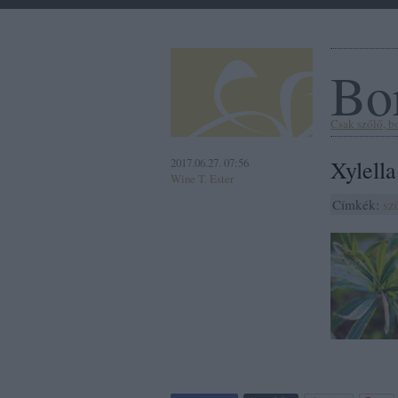
Bor
Csak szőlő, bor
2017.06.27. 07:56
Xylella
Wine T. Ester
Címkék:
sz