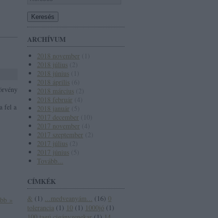
ARCHÍVUM
2018 november
(
1
)
2018 július
(
2
)
2018 június
(
1
)
2018 április
(
6
)
törvény
2018 március
(
2
)
2018 február
(
4
)
a fel a
2018 január
(
5
)
2017 december
(
10
)
…
2017 november
(
4
)
2017 szeptember
(
2
)
2017 július
(
2
)
2017 június
(
5
)
Tovább
...
CÍMKÉK
&
(
1
)
...medveanyám...
(
16
)
0
ább »
tolerancia
(
1
)
10
(
1
)
1000jó
(
1
)
100 tagú cigányzenekar
(
1
)
14.