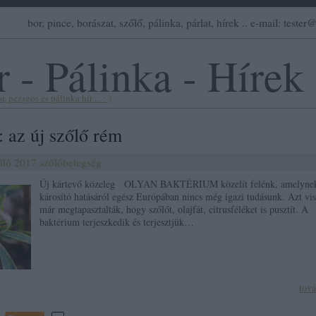
bor, pince, borászat, szőlő, pálinka, párlat, hírek .. e-mail: teste
 - Pálinka - Hírek
, pezsgős és pálinka hír ... :-)
: az új szőlő rém
őlő
2017
szőlőbetegség
Új kártevő közeleg OLYAN BAKTÉRIUM közelít felénk, amelyne
károsító hatásáról egész Európában nincs még igazi tudásunk. Azt vi
már megtapasztalták, hogy szőlőt, olajfát, citrusféléket is pusztít. A
baktérium terjeszkedik és terjesztjük…
tov