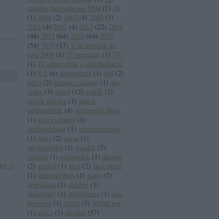
vinalies international 2008
(
1
)
20
(
1
)
2006
(
2
)
2007
(
4
)
2009
(
1
)
2011
(
4
)
2012
(
4
)
2013
(
22
)
2014
(
48
)
2015
(
64
)
2016
(
64
)
2017
(
54
)
2018
(
17
)
5. le mondial du
rosé 2008
(
1
)
77 pincészet
(
1
)
7i7
(
1
)
88 színes oldal a szőlőfajtákról
(
1
)
8 ft
(
6
)
abaújszántó
(
1
)
adó
(
2
)
adria
(
2
)
adriatic callenge
(
1
)
ady
endre
(
3
)
agárd
(
12
)
agárdi
(
2
)
agárdi pálinka
(
1
)
agárdi
pálinkafőzde
(
4
)
aglomerált dugó
(
1
)
agócs gergely
(
1
)
agrárgazdaság
(
1
)
agrármarketing
(
1
)
agria
(
2
)
ágyas
(
1
)
ágyaspálinka
(
3
)
ajándék
(
7
)
ajánlott
(
1
)
ajkarendek
(
1
)
akasztó
ább »
(
2
)
akohol
(
1
)
ákos
(
2
)
ákos pince
(
1
)
aláírásgyűjtés
(
1
)
alany
(
2
)
alanyhatás
(
1
)
alapbor
(
1
)
alapítvány
(
1
)
albertgazda
(
1
)
alex
ferguson
(
1
)
alföld
(
5
)
alföldi bor
(
1
)
alisca
(
1
)
alkohol
(
57
)