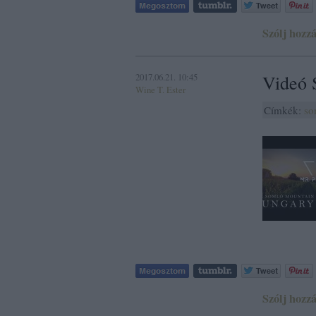
Szólj hozzá
2017.06.21. 10:45
Videó 
Wine T. Ester
Címkék:
so
Szólj hozzá