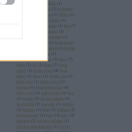
wein trophy
(
1
)
bestillo
(
1
)
betegség
(
2
)
betétdíj
(
2
)
betlehem
(
1
)
betörő
(
1
)
bianca
(
1
)
biblia
(
1
)
bíboros
(
2
)
bíborosi áldás
(
1
)
bikavér
(
17
)
bill clinton
(
1
)
bio
(
7
)
biobor
(
13
)
biodinamika
(
2
)
biodinamikus
(
2
)
bioetanol
(
1
)
bioétel
(
1
)
biofach
(
1
)
biokontroll
(
1
)
bioszőlő
(
1
)
bióüzlet
(
1
)
bírálat
(
1
)
bírság
(
2
)
birtok
(
1
)
bivalykorty
(
1
)
blanc
(
1
)
blog
(
7
)
blues
(
2
)
bo
(
1
)
bock
(
7
)
bock
jozsef
(
2
)
bock józsef
(
4
)
bock
pince
(
1
)
bócsa
(
1
)
bódító ital
(
1
)
bódi sylvi
(
1
)
bodi szylvi
(
1
)
bodrog
(
1
)
bodrogkeresztúr
(
4
)
bódy sylvi
(
1
)
bódy szylvi
(
1
)
boe
(
1
)
boglár
(
1
)
boglári napok
(
1
)
boglárlelle
(
1
)
bogyólé
(
1
)
böjtelő
(
1
)
bölcske
(
1
)
bólé
(
1
)
bolfalu
(
2
)
böllérverseny
(
1
)
boly
(
3
)
bóly
(
3
)
bolyhos
(
2
)
bolyhos pálinka
(
1
)
bolyhos pálinkafőzde
(
1
)
bolyki
(
1
)
bolyki jános
(
1
)
bomarketing