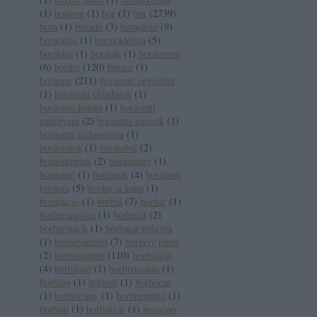
(
1
)
bonbon
(
1
)
bór
(
1
)
bor
(
2739
)
bora
(
1
)
boradó
(
3
)
borajánló
(
9
)
borajánlo
(
1
)
borakadémia
(
5
)
boráldás
(
1
)
borárak
(
1
)
borárverés
(
6
)
borász
(
120
)
borasz
(
1
)
borászat
(
211
)
borászati egyesület
(
1
)
borászati előadások
(
1
)
borászati kutató
(
1
)
borászati
tanfolyam
(
2
)
borászati tanszék
(
1
)
borászati technológia
(
1
)
borászatok
(
1
)
borászbál
(
2
)
borászképzés
(
2
)
borászlány
(
1
)
borásznő
(
1
)
borászok
(
4
)
borászok
borásza
(
5
)
borász sí kupa
(
1
)
boraukció
(
1
)
borbál
(
7
)
borbár
(
1
)
borbarangolás
(
1
)
borbarát
(
2
)
borbarátnők
(
1
)
borbarát hölgyek
(
1
)
borbefektetés
(
7
)
borbély pince
(
2
)
borbemutató
(
110
)
borbírálat
(
4
)
borbíráló
(
1
)
borbiztosítás
(
1
)
borblog
(
1
)
borbolt
(
1
)
borbörze
(
1
)
borbotrány
(
1
)
borbrmutató
(
1
)
borbuli
(
1
)
borbulvár
(
1
)
borcégér