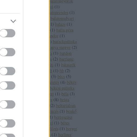
balatonfüred
(
16
)
balatongyörök
(
4
)
balatoni borrégió
(
1
)
balatonlelle
(
3
)
balatonrendes
(
1
)
balatonszepezd
(
2
)
balatonudvari
(
1
)
balaton sound
(
1
)
balázs
(
1
)
balázsolás
(
1
)
balf
(
1
)
balla géza
(
2
)
balogh szabó sándor
(
1
)
banderas
(
1
)
bár
(
1
)
barackpálinka
(
1
)
baranya
(
5
)
baranya megye
(
2
)
baranya megye bora
(
1
)
bardon
pincészet
(
1
)
bárdos
(
2
)
barrique
(
2
)
basf
(
1
)
bátaapáti
(
1
)
bátaszék
(
1
)
bauxit
(
2
)
bazalt
(
1
)
bb
(
2
)
bbor
(
1
)
beaujolais
(
3
)
bécs
(
5
)
becsvölgy
(
1
)
befektetés
(
4
)
békés
(
7
)
békéscsaba
(
9
)
békési pálinka
(
4
)
békési pálinka zrt
(
1
)
béla
(
3
)
béldaganat
(
1
)
belga
(
8
)
belga
boros
(
1
)
belgium
(
2
)
beltartalom
(
1
)
bemutató
(
1
)
bencés
(
1
)
benkő
dániel
(
2
)
benzin
(
1
)
beregszász
(
3
)
béres
(
3
)
béres rt
(
1
)
béres
szőlőbirtok
(
1
)
bérfőzés
(
1
)
berger
pincészet
(
1
)
berlin
(
1
)
berliner