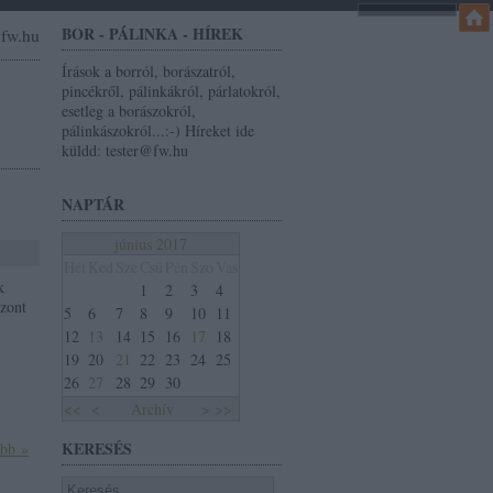
BOR - PÁLINKA - HÍREK
r@fw.hu
Írások a borról, borászatról,
pincékről, pálinkákról, párlatokról,
esetleg a borászokról,
pálinkászokról...:-) Híreket ide
küldd: tester@fw.hu
NAPTÁR
június 2017
Hét
Ked
Sze
Csü
Pén
Szo
Vas
k
1
2
3
4
szont
5
6
7
8
9
10
11
12
13
14
15
16
17
18
19
20
21
22
23
24
25
26
27
28
29
30
<<
<
Archív
>
>>
KERESÉS
ább »